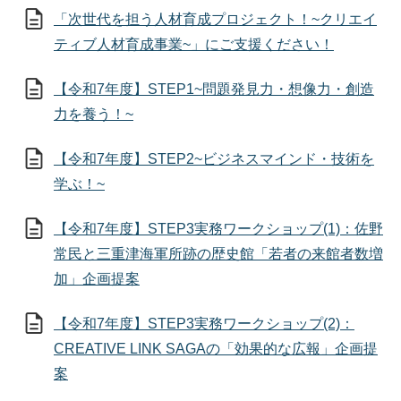
「次世代を担う人材育成プロジェクト！~クリエイ
ティブ人材育成事業~」にご支援ください！
【令和7年度】STEP1~問題発見力・想像力・創造
力を養う！~
【令和7年度】STEP2~ビジネスマインド・技術を
学ぶ！~
【令和7年度】STEP3実務ワークショップ(1)：佐野
常民と三重津海軍所跡の歴史館「若者の来館者数増
加」企画提案
【令和7年度】STEP3実務ワークショップ(2)：
CREATIVE LINK SAGAの「効果的な広報」企画提
案