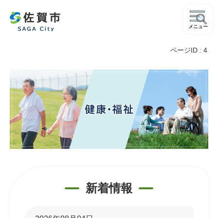
メニュー
ページID :
4
健
康・
福
祉
新着情報