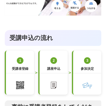
受講申込の流れ
1
2
3
受講者登録
講座申込
参加決定
＞
＞