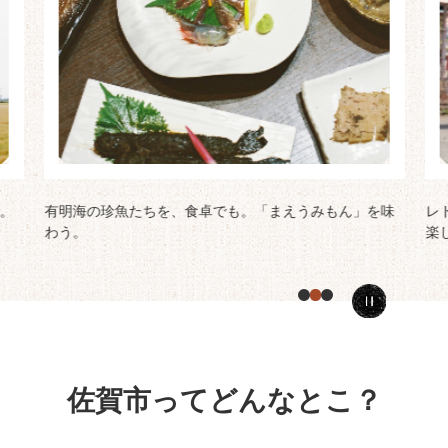
る。
有明海の珍魚たちを、食卓でも。「まえうみもん」を味
レ
わう。
楽
スラ
イド
を停
止
佐賀市ってどんなとこ？