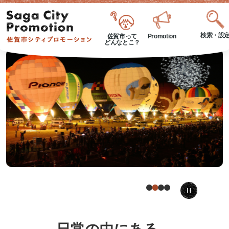
検索・設
佐賀市って
Promotion
どんなとこ？
スラ
イド
を停
止