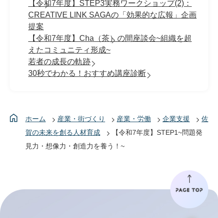
【令和7年度】STEP3実務ワークショップ(2)：
CREATIVE LINK SAGAの「効果的な広報」企画
提案
【令和7年度】Cha（茶）の間座談会~組織を超
えたコミュニティ形成~
若者の成長の軌跡
30秒でわかる！おすすめ講座診断
ホーム
産業・街づくり
産業・労働
企業支援
佐
賀の未来を創る人材育成
【令和7年度】STEP1~問題発
見力・想像力・創造力を養う！~