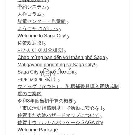
予約システム
人権コラム
児童センター・児童館
ようこそ さがし へ
Welcome to Saga City!
佐贺欢迎您!
사가시에 어서오세요!
Chào mừng bạn đến với thành phố Saga
Maligayang pagdating sa Saga City!
Saga City မှကြိုဆိုပါတယ်။
स्वागत छ सागा सिटी！
ウィッグ（かつら）、乳房補整具購入費助成制
度のご案内
令和8年度当初予算の概要
「市民活動補償制度」で活動に安心を!!
佐賀市ため池ハザードマップについて
佐賀市ウェルカムパッケージ SAGA city
Welcome Package