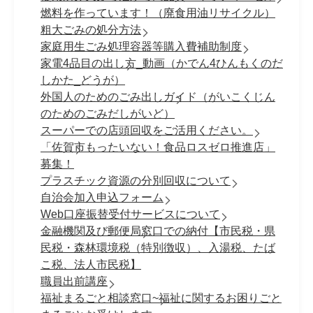
燃料を作っています！（廃食用油リサイクル）
粗大ごみの処分方法
家庭用生ごみ処理容器等購入費補助制度
家電4品目の出し方_動画（かでん4ひんもくのだ
しかた_どうが）
外国人のためのごみ出しガイド（がいこくじん
のためのごみだしがいど）
スーパーでの店頭回収をご活用ください。
「佐賀市もったいない！食品ロスゼロ推進店」
募集！
プラスチック資源の分別回収について
自治会加入申込フォーム
Web口座振替受付サービスについて
金融機関及び郵便局窓口での納付【市民税・県
民税・森林環境税（特別徴収）、入湯税、たば
こ税、法人市民税】
職員出前講座
福祉まるごと相談窓口~福祉に関するお困りごと