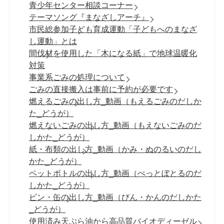
青少年センター相談コーナー
テーマソング『まなざしアーチ』
市民総参加子ども育成運動「子どもへのまなざ
し運動」とは
間伐材を使用した「木になる紙」で地球温暖化
対策
事業系ごみの処理について
ごみの直接搬入は事前に予約が必要です
燃えるごみの出し方_動画（もえるごみのだしか
た_どうが）
燃えないごみの出し方_動画（もえないごみのだ
しかた_どうが）
紙・布類の出し方_動画（かみ・ぬのるいのだし
かた_どうが）
ペットボトルの出し方_動画（ぺっとぼとるのだ
しかた_どうが）
ビン・缶の出し方_動画（びん・かんのだしかた
_どうが）
使用済み天ぷら油から高品質バイオディーゼル