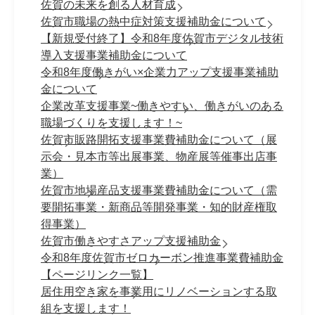
佐賀の未来を創る人材育成
佐賀市職場の熱中症対策支援補助金について
【新規受付終了】令和8年度佐賀市デジタル技術
導入支援事業補助金について
令和8年度働きがい×企業力アップ支援事業補助
金について
企業改革支援事業~働きやすい、働きがいのある
職場づくりを支援します！~
佐賀市販路開拓支援事業費補助金について（展
示会・見本市等出展事業、物産展等催事出店事
業）
佐賀市地場産品支援事業費補助金について（需
要開拓事業・新商品等開発事業・知的財産権取
得事業）
佐賀市働きやすさアップ支援補助金
令和8年度佐賀市ゼロカーボン推進事業費補助金
【ページリンク一覧】
居住用空き家を事業用にリノベーションする取
組を支援します！