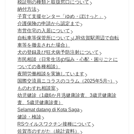
税証明の種類と取扱窓口について
納付方法
子育て支援センター「ゆめ・ぽけっと」
介護保険の申請から認定まで
市営住宅の入居について
自転車等保管所について（JR佐賀駅周辺で自転
車等を撤去された場合）
犬の登録及び狂犬病予防注射について
市民相談（日常生活の悩み・心配・困りごとに
ついての各種相談）
夜間労働相談を実施しています
国際交流員ニコラスのコラム（2025年5月~）
ものわすれ相談室
幼児健診（1歳6か月児健康診査、3歳児健康診
査、5歳児健康診査）
Selamat datang di Kota Saga
健診・検診
RSウイルスワクチン接種について
佐賀市のすがた（統計資料）