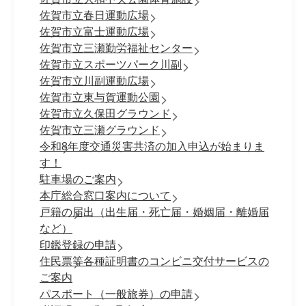
佐賀市立春日運動広場
佐賀市立富士運動広場
佐賀市立三瀬勤労福祉センター
佐賀市立スポーツパーク川副
佐賀市立川副運動広場
佐賀市立東与賀運動公園
佐賀市立久保田グラウンド
佐賀市立三瀬グラウンド
令和8年度交通災害共済の加入申込が始まりま
す！
駐車場のご案内
本庁総合窓口案内について
戸籍の届出（出生届・死亡届・婚姻届・離婚届
など）
印鑑登録の申請
住民票等各種証明書のコンビニ交付サービスの
ご案内
パスポート（一般旅券）の申請