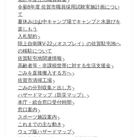
令和8年度 佐賀市職員採⽤試験実施計画につい
て
夏休みは山中キャンプ場でキャンプと水遊びを
楽しもう
入札契約
陸上自衛隊V-22（オスプレイ）の佐賀駐屯地へ
の移駐について
佐賀駐屯地関連情報
高齢者等・非課税世帯に対する生活支援金
ごみを直接搬入する方へ
佐賀市清掃工場
ごみの分別収集と出し方
ハザードマップ（防災マップ）
本庁・総合窓口受付時間
窓口案内
スポーツ施設案内
これまでの主な動き
ウェブ版ハザードマップ