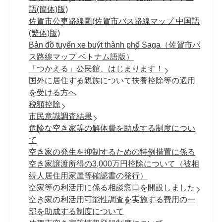
語(簡体)版)
佐賀市公車路線圖(佐賀市バス路線マップ 中国語
(繁体)版)
Bản đồ tuyến xe buýt thành phố Saga（佐賀市バ
ス路線マップ ベトナム語版）
「つかえる」公民館、はじまります！
国外に居住する親族について扶養控除等の適用
を受ける方へ
税額控除
市民意識調査結果
危険な空き家等の解体費を助成する制度につい
て
空き家の発生を抑制するための特例措置に係る
空き家譲渡所得の3,000万円控除について（被相
続人居住用家屋等確認書の発行）
空家等の利活用に係る相談窓口を開設しました
空き家の利活用可能性調査を実施する費用の一
部を助成する制度について