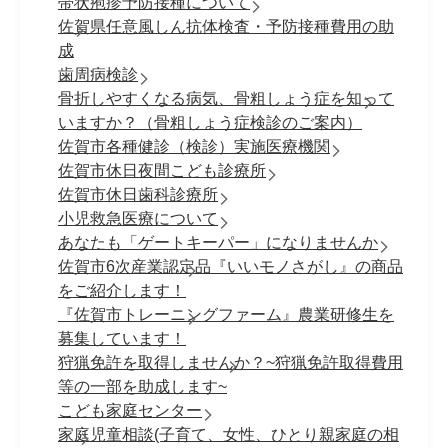
帯状疱疹予防接種について
佐賀県任意風しん抗体検査・予防接種費用の助
成
歯周病検診
骨折しやすくなる病気、骨粗しょう症を知って
いますか？（骨粗しょう症検診のご案内）
佐賀市各種健診（検診）実施医療機関
佐賀市休日夜間こども診療所
佐賀市休日歯科診療所
小児救急医療について
あなたも「ゲートキーパー」になりませんか
佐賀市6次産業認定品『いいモノさがし』の商品
をご紹介します！
『佐賀市トレーニングファーム』農業研修生を
募集しています！
狩猟免許を取得しませんか？~狩猟免許取得費用
等の一部を助成します~
こども家庭センター
家庭児童相談(子育て、女性、ひとり親家庭の相