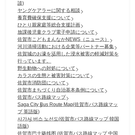
談)
ヤングケアラーに関する相談
養育費確保支援について
ひとり親家庭等総合支援計画
放課後児童クラブ電子申請について
佐賀市こどもまんなかNEWS（ニュース）
河川清掃活動における企業等パートナー募集
佐賀城のお濠を活用した浸水被害の軽減対策を
行っています。
野生動物への対処について
カラスの生態と被害対策について
佐賀市消防団について
佐賀市まちづくり自治基本条例について
佐賀市バス路線マップ
Saga City Bus Route Map(佐賀市バス路線マッ
プ 英語版)
사가시 버스 노선도(佐賀市バス路線マップ 韓国
語版)
佐贺市巴士路线图 (佐賀市バス路線マップ 中国