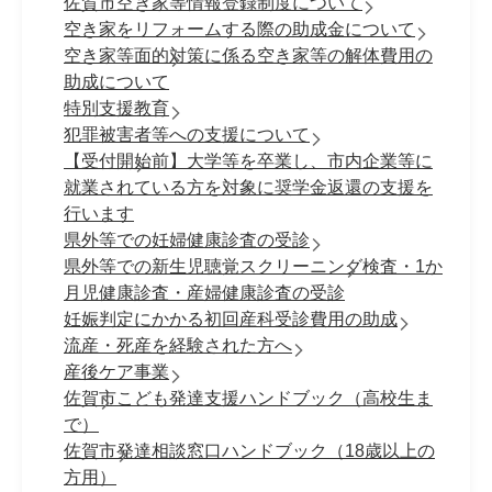
佐賀市空き家等情報登録制度について
空き家をリフォームする際の助成金について
空き家等面的対策に係る空き家等の解体費用の
助成について
特別支援教育
犯罪被害者等への支援について
【受付開始前】大学等を卒業し、市内企業等に
就業されている方を対象に奨学金返還の支援を
行います
県外等での妊婦健康診査の受診
県外等での新生児聴覚スクリーニング検査・1か
月児健康診査・産婦健康診査の受診
妊娠判定にかかる初回産科受診費用の助成
流産・死産を経験された方へ
産後ケア事業
佐賀市こども発達支援ハンドブック（高校生ま
で）
佐賀市発達相談窓口ハンドブック（18歳以上の
方用）