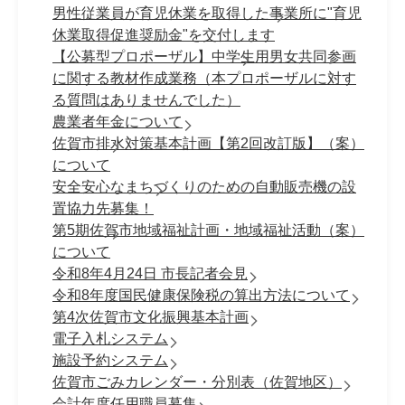
男性従業員が育児休業を取得した事業所に"育児
休業取得促進奨励金"を交付します
【公募型プロポーザル】中学生用男女共同参画
に関する教材作成業務（本プロポーザルに対す
る質問はありませんでした）
農業者年金について
佐賀市排水対策基本計画【第2回改訂版】（案）
について
安全安心なまちづくりのための自動販売機の設
置協力先募集！
第5期佐賀市地域福祉計画・地域福祉活動（案）
について
令和8年4月24日 市長記者会見
令和8年度国民健康保険税の算出方法について
第4次佐賀市文化振興基本計画
電子入札システム
施設予約システム
佐賀市ごみカレンダー・分別表（佐賀地区）
会計年度任用職員募集