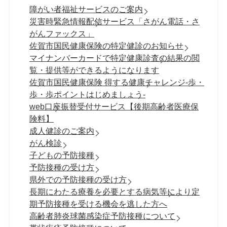
障がい者福祉サービスのご案内
災害時緊急情報配信サービス「さがん電話・さ
がんファックス」
佐賀市国民健康保険の特定健診のお知らせ
マイナンバーカードで特定健康診査の結果の閲
覧・提供等ができるようになります
佐賀市国民健康保険 得する健康チャレンジ-歩・
歩・歩ポイントはじめましょう-
web口座振替受付サービス【後期高齢者医療保
険料】
成人健診のご案内
がん検診
子どもの予防接種
予防接種の受け方
県外での予防接種の受け方
長期にわたる療養を必要とする病気等により定
期予防接種を受ける機会を逃した方へ
高齢者肺炎球菌感染症予防接種について