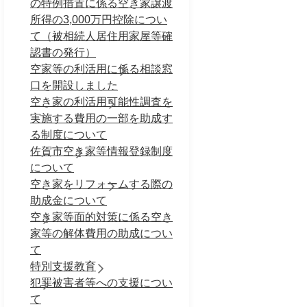
の特例措置に係る空き家譲渡
所得の3,000万円控除につい
て（被相続人居住用家屋等確
認書の発行）
空家等の利活用に係る相談窓
口を開設しました
空き家の利活用可能性調査を
実施する費用の一部を助成す
る制度について
佐賀市空き家等情報登録制度
について
空き家をリフォームする際の
助成金について
空き家等面的対策に係る空き
家等の解体費用の助成につい
て
特別支援教育
犯罪被害者等への支援につい
て