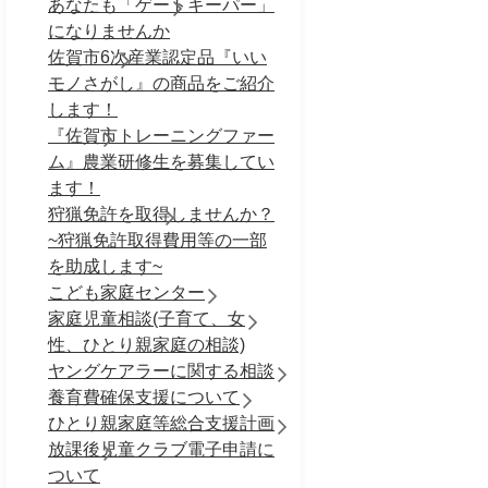
あなたも「ゲートキーパー」
になりませんか
佐賀市6次産業認定品『いい
モノさがし』の商品をご紹介
します！
『佐賀市トレーニングファー
ム』農業研修生を募集してい
ます！
狩猟免許を取得しませんか？
~狩猟免許取得費用等の一部
を助成します~
こども家庭センター
家庭児童相談(子育て、女
性、ひとり親家庭の相談)
ヤングケアラーに関する相談
養育費確保支援について
ひとり親家庭等総合支援計画
放課後児童クラブ電子申請に
ついて