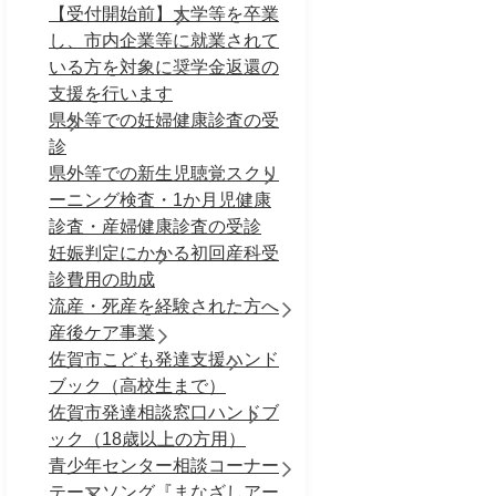
【受付開始前】大学等を卒業
し、市内企業等に就業されて
いる方を対象に奨学金返還の
支援を行います
県外等での妊婦健康診査の受
診
県外等での新生児聴覚スクリ
ーニング検査・1か月児健康
診査・産婦健康診査の受診
妊娠判定にかかる初回産科受
診費用の助成
流産・死産を経験された方へ
産後ケア事業
佐賀市こども発達支援ハンド
ブック（高校生まで）
佐賀市発達相談窓口ハンドブ
ック（18歳以上の方用）
青少年センター相談コーナー
テーマソング『まなざしアー