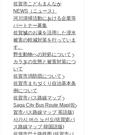
佐賀市こどもまんなか
NEWS（ニュース）
河川清掃活動における企業等
パートナー募集
佐賀城のお濠を活用した浸水
被害の軽減対策を行っていま
す。
野生動物への対処について
カラスの生態と被害対策につ
いて
佐賀市消防団について
佐賀市まちづくり自治基本条
例について
佐賀市バス路線マップ
Saga City Bus Route Map(佐
賀市バス路線マップ 英語版)
사가시 버스 노선도(佐賀市バ
ス路線マップ 韓国語版)
佐贺市巴士路线图 (佐賀市バ