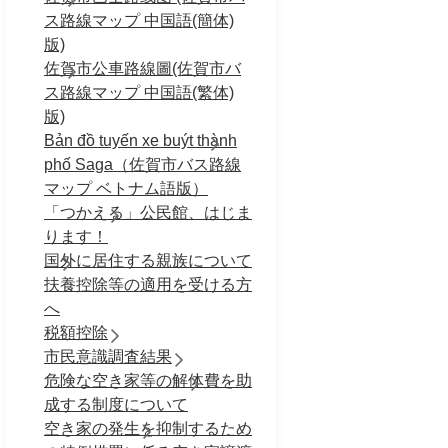
ス路線マップ 中国語(簡体)
版)
佐賀市公車路線圖(佐賀市バ
ス路線マップ 中国語(繁体)
版)
Bản đồ tuyến xe buýt thành
phố Saga（佐賀市バス路線
マップ ベトナム語版）
「つかえる」公民館、はじま
ります！
国外に居住する親族について
扶養控除等の適用を受ける方
へ
税額控除
市民意識調査結果
危険な空き家等の解体費を助
成する制度について
空き家の発生を抑制するため