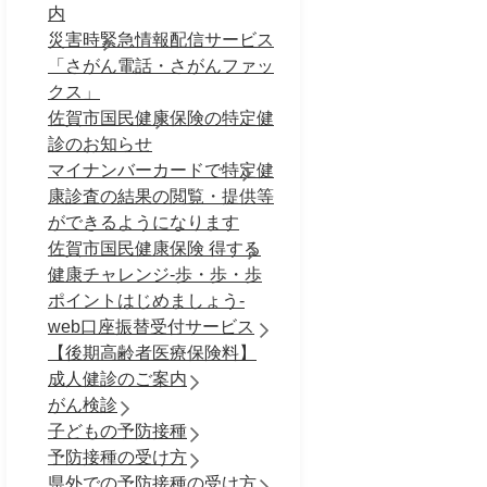
内
災害時緊急情報配信サービス
「さがん電話・さがんファッ
クス」
佐賀市国民健康保険の特定健
診のお知らせ
マイナンバーカードで特定健
康診査の結果の閲覧・提供等
ができるようになります
佐賀市国民健康保険 得する
健康チャレンジ-歩・歩・歩
ポイントはじめましょう-
web口座振替受付サービス
【後期高齢者医療保険料】
成人健診のご案内
がん検診
子どもの予防接種
予防接種の受け方
県外での予防接種の受け方