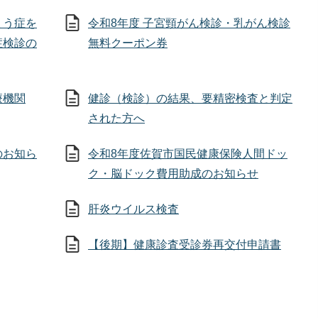
ょう症を
令和8年度 子宮頸がん検診・乳がん検診
症検診の
無料クーポン券
療機関
健診（検診）の結果、要精密検査と判定
された方へ
のお知ら
令和8年度佐賀市国民健康保険人間ドッ
ク・脳ドック費用助成のお知らせ
肝炎ウイルス検査
【後期】健康診査受診券再交付申請書