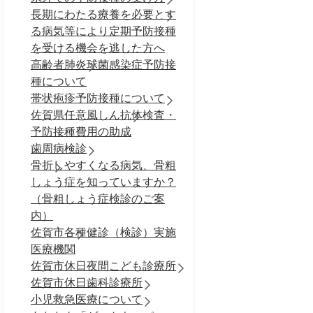
長期にわたる療養を必要とす
る病気等により定期予防接種
を受ける機会を逃した方へ
高齢者肺炎球菌感染症予防接
種について
帯状疱疹予防接種について
佐賀県任意風しん抗体検査・
予防接種費用の助成
歯周病検診
骨折しやすくなる病気、骨粗
しょう症を知っていますか？
（骨粗しょう症検診のご案
内）
佐賀市各種健診（検診）実施
医療機関
佐賀市休日夜間こども診療所
佐賀市休日歯科診療所
小児救急医療について