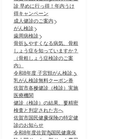
診 早めに行っ得！年内うけ
得キャンペーン
成人健診のご案内
がん検診
歯周病検診
骨折しやすくなる病気、骨粗
しょう症を知っていますか？
（骨粗しょう症検診のご案
内）
令和8年度 子宮頸がん検診・
乳がん検診無料クーポン券
佐賀市各種健診（検診）実施
医療機関
健診（検診）の結果、要精密
検査と判定された方へ
佐賀市国民健康保険の特定健
診のお知らせ
令和8年度佐賀市国民健康保