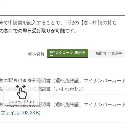
来て申請書を記入することで、下記の【窓口申請の持ち
の窓口での即日受け取りが可能
です。
スクロール
表示中
表
表示切替
画面内
非表示中
組
み
の
方の写真付き身分証明書（運転免許証、マイナンバーカードな
期高齢者医療資格確認書（いずれか1つ）
スクロールできます
方の写真付き身分証明書（運転免許証、マイナンバーカードな
ファイル:102.2KB)