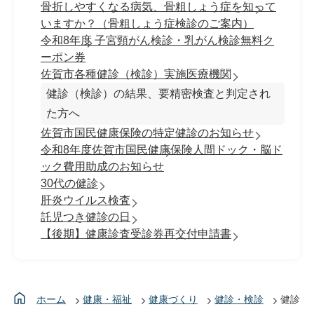
骨折しやすくなる病気、骨粗しょう症を知って
いますか？（骨粗しょう症検診のご案内）
令和8年度 子宮頸がん検診・乳がん検診無料ク
ーポン券
佐賀市各種健診（検診）実施医療機関
健診（検診）の結果、要精密検査と判定され
た方へ
佐賀市国民健康保険の特定健診のお知らせ
令和8年度佐賀市国民健康保険人間ドック・脳ド
ック費用助成のお知らせ
30代の健診
肝炎ウイルス検査
託児つき健診の日
【後期】健康診査受診券再交付申請書
ホーム
健康・福祉
健康づくり
健診・検診
健診