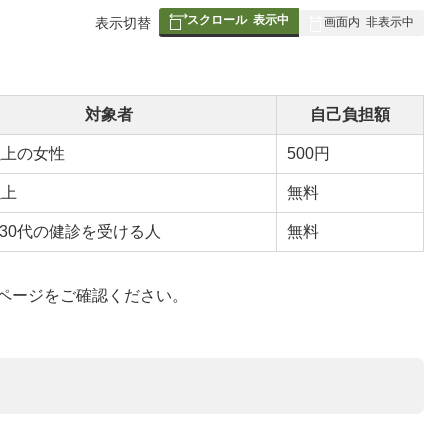
スクロール
表示中
表
表示切替
画面内
非表示中
組
み
の
対象者
自己負担額
以上の女性
500円
以上
無料
30代の健診を受ける人
無料
ページをご確認ください。