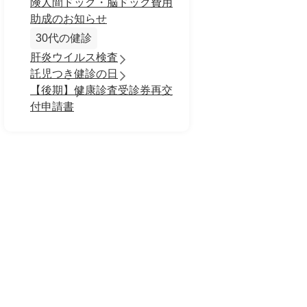
険人間ドック・脳ドック費用
助成のお知らせ
30代の健診
肝炎ウイルス検査
託児つき健診の日
【後期】健康診査受診券再交
付申請書