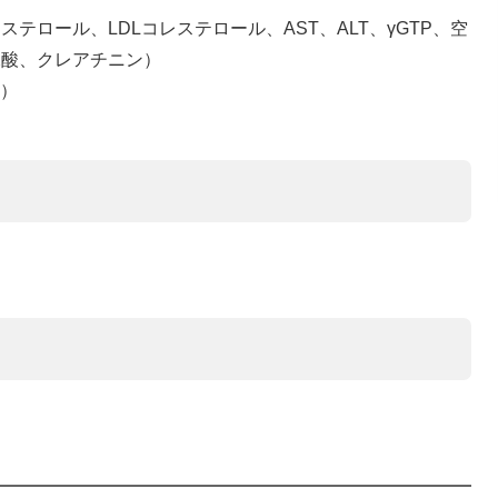
ステロール、LDLコレステロール、AST、ALT、γGTP、空
尿酸、クレアチニン）
血）
ー