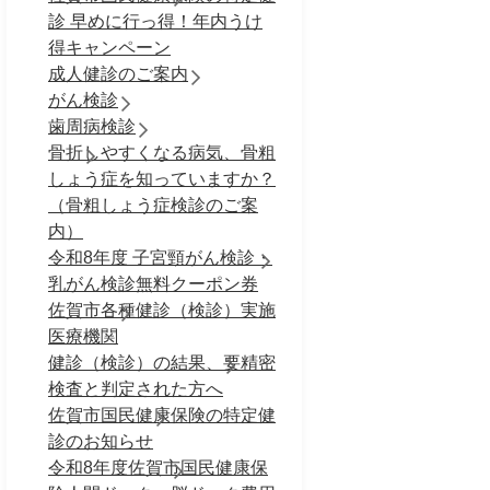
診 早めに行っ得！年内うけ
得キャンペーン
成人健診のご案内
がん検診
歯周病検診
骨折しやすくなる病気、骨粗
しょう症を知っていますか？
（骨粗しょう症検診のご案
内）
令和8年度 子宮頸がん検診・
乳がん検診無料クーポン券
佐賀市各種健診（検診）実施
医療機関
健診（検診）の結果、要精密
検査と判定された方へ
佐賀市国民健康保険の特定健
診のお知らせ
令和8年度佐賀市国民健康保