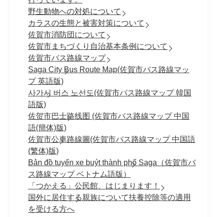
野生動物への対処について
カラスの生態と被害対策について
佐賀市消防団について
佐賀市まちづくり自治基本条例について
佐賀市バス路線マップ
Saga City Bus Route Map(佐賀市バス路線マッ
プ 英語版)
사가시 버스 노선도(佐賀市バス路線マップ 韓国
語版)
佐贺市巴士路线图 (佐賀市バス路線マップ 中国
語(簡体)版)
佐賀市公車路線圖(佐賀市バス路線マップ 中国語
(繁体)版)
Bản đồ tuyến xe buýt thành phố Saga（佐賀市バ
ス路線マップ ベトナム語版）
「つかえる」公民館、はじまります！
国外に居住する親族について扶養控除等の適用
を受ける方へ