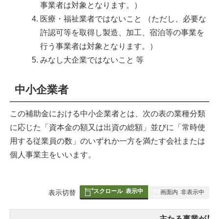
事業者は対象となります。）
医療・福祉業者ではないこと （ただし、必要な
許認可等を取得し製造、加工、宿泊等の事業を
行う事業者は対象となります。）
みなし大企業ではないこと 等
中小企業者
この補助金における中小企業者とは、次の表の業種分類
に応じた「資本金の額又は出資の総額」並びに「常時使
用する従業員の数」のいずれか一方を満たす会社または
個人事業主をいいます。
スクロール
表示中
表
表示切替
画面内
非表示中
組
み
主たる事業が属