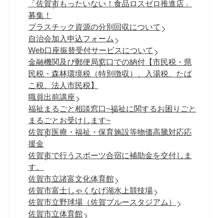
「佐賀市もったいない！食品ロスゼロ推進店」
募集！
プラスチック資源の分別回収について
自治会加入申込フォーム
Web口座振替受付サービスについて
金融機関及び郵便局窓口での納付【市民税・県
民税・森林環境税（特別徴収）、入湯税、たば
こ税、法人市民税】
職員出前講座
福祉まるごと相談窓口~福祉に関するお困りごと
まるごとお受けします~
佐賀市医療・福祉・保育施設等物価高騰対応応
援金
佐賀市で行うスポーツ合宿に補助金を交付しま
す。
佐賀市立諸富文化体育館
佐賀市富士しゃくなげ湖水上競技場
佐賀市立野球場（佐賀ブルースタジアム）
佐賀市立体育館