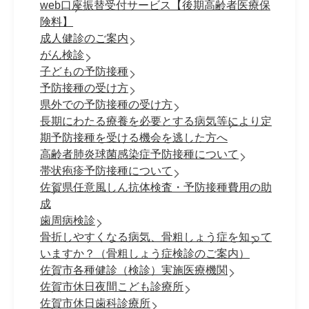
web口座振替受付サービス【後期高齢者医療保
険料】
成人健診のご案内
がん検診
子どもの予防接種
予防接種の受け方
県外での予防接種の受け方
長期にわたる療養を必要とする病気等により定
期予防接種を受ける機会を逃した方へ
高齢者肺炎球菌感染症予防接種について
帯状疱疹予防接種について
佐賀県任意風しん抗体検査・予防接種費用の助
成
歯周病検診
骨折しやすくなる病気、骨粗しょう症を知って
いますか？（骨粗しょう症検診のご案内）
佐賀市各種健診（検診）実施医療機関
佐賀市休日夜間こども診療所
佐賀市休日歯科診療所