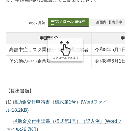
スクロール
表示中
表
表示切替
画面内
非表示中
組
み
申請区分
申請
の
高熱中症リスク業種かつ小規模企業者
令和8年5月1日～
スクロールできます
その他の中小企業者
令和8年6月1日～
【提出書類】
(1)
補助金交付申請書（様式第1号）(Wordファイ
ル:18.2KB)
補助金交付申請書（様式第1号）（記入例）(Wordフ
ァイル:26.7KB)