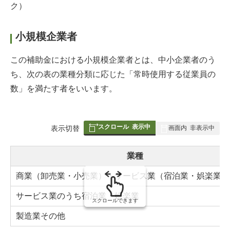
ク）
小規模企業者
この補助金における小規模企業者とは、中小企業者のう
ち、次の表の業種分類に応じた「常時使用する従業員の
数」を満たす者をいいます。
スクロール
表示中
表
表示切替
画面内
非表示中
組
み
業種
の
商業（卸売業・小売業）・サービス業（宿泊業・娯楽業を
サービス業のうち宿泊業・娯楽業
スクロールできます
製造業その他