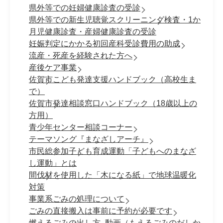
県外等での妊婦健康診査の受診
県外等での新生児聴覚スクリーニング検査・1か
月児健康診査・産婦健康診査の受診
妊娠判定にかかる初回産科受診費用の助成
流産・死産を経験された方へ
産後ケア事業
佐賀市こども発達支援ハンドブック（高校生ま
で）
佐賀市発達相談窓口ハンドブック（18歳以上の
方用）
青少年センター相談コーナー
テーマソング『まなざしアーチ』
市民総参加子ども育成運動「子どもへのまなざ
し運動」とは
間伐材を使用した「木になる紙」で地球温暖化
対策
事業系ごみの処理について
ごみの直接搬入は事前に予約が必要です
燃えるごみの出し方_動画（もえるごみのだしか