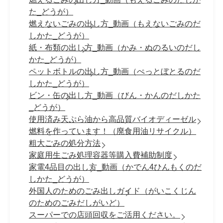
た_どうが）
燃えないごみの出し方_動画（もえないごみのだ
しかた_どうが）
紙・布類の出し方_動画（かみ・ぬのるいのだし
かた_どうが）
ペットボトルの出し方_動画（ぺっとぼとるのだ
しかた_どうが）
ビン・缶の出し方_動画（びん・かんのだしかた
_どうが）
使用済み天ぷら油から高品質バイオディーゼル
燃料を作っています！（廃食用油リサイクル）
粗大ごみの処分方法
家庭用生ごみ処理容器等購入費補助制度
家電4品目の出し方_動画（かでん4ひんもくのだ
しかた_どうが）
外国人のためのごみ出しガイド（がいこくじん
のためのごみだしがいど）
スーパーでの店頭回収をご活用ください。