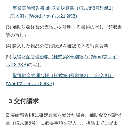
事業実施報告書 兼 収支決算書（様式第3号別紙1）
（記入例）(Wordファイル:21.9KB)
(3) 補助対象経費の支払いを証明する書類の写し（領収書
等の写し）
(4) 購入した物品の使用状況を確認できる写真資料
(5)
取得財産管理台帳（様式第3号別紙2）(Wordファイ
ル:18.3KB)
の写し
取得財産管理台帳（様式第3号別紙2）（記入例）
(Wordファイル:18.9KB)
3 交付請求
[2 実績報告]後に確定通知を受けた場合、補助金交付請求
書（様式第5号）に必要事項を記入し、担当までご提出