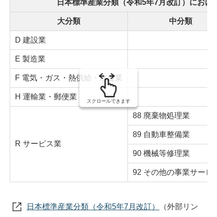
日本標準産業分類（令和5年7月改訂）におけ
の
大分類
中分類
D 建設業
E 製造業
F 電気・ガス・熱供給・水道業
H 運輸業・郵便業
スクロールできます
88 廃棄物処理業
89 自動車整備業
R サービス業
90 機械等修理業
92 その他の事業サービ
日本標準産業分類（令和5年7月改訂）
（外部リン