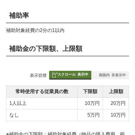
補助率
補助対象経費の2分の1以内
補助金の下限額、上限額
スクロール
表示中
表
表示切替
画面内
非表示中
組
み
常時使用する従業員の数
下限額
上限額
の
1人以上
10万円
20万円
なし
5万円
10万円
※補助金の下限額：補助対象経費（物品の購入費用、税