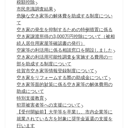
税額控除
市民意識調査結果
危険な空き家等の解体費を助成する制度につい
て
空き家の発生を抑制するための特例措置に係る
空き家譲渡所得の3,000万円控除について（被相
続人居住用家屋等確認書の発行）
空家等の利活用に係る相談窓口を開設しました
空き家の利活用可能性調査を実施する費用の一
部を助成する制度について
佐賀市空き家等情報登録制度について
空き家をリフォームする際の助成金について
空き家等面的対策に係る空き家等の解体費用の
助成について
特別支援教育
犯罪被害者等への支援について
【受付開始前】大学等を卒業し、市内企業等に
就業されている方を対象に奨学金返還の支援を
行います