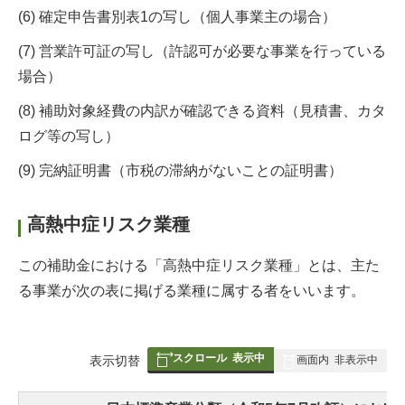
(6) 確定申告書別表1の写し（個人事業主の場合）
(7) 営業許可証の写し（許認可が必要な事業を行っている
場合）
(8) 補助対象経費の内訳が確認できる資料（見積書、カタ
ログ等の写し）
(9) 完納証明書（市税の滞納がないことの証明書）
高熱中症リスク業種
この補助金における「高熱中症リスク業種」とは、主た
る事業が次の表に掲げる業種に属する者をいいます。
スクロール
表示中
表
表示切替
画面内
非表示中
組
み