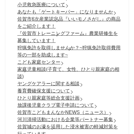
小児救急医療について
あなたも「ゲートキーパー」になりませんか
佐賀市6次産業認定品『いいモノさがし』の商品
をご紹介します！
『佐賀市トレーニングファーム』農業研修生を
募集しています！
狩猟免許を取得しませんか？~狩猟免許取得費用
等の一部を助成します~
こども家庭センター
家庭児童相談(子育て、女性、ひとり親家庭の相
談)
ヤングケアラーに関する相談
養育費確保支援について
ひとり親家庭等総合支援計画
放課後児童クラブ電子申請について
佐賀市こどもまんなかNEWS（ニュース）
河川清掃活動における企業等パートナー募集
佐賀城のお濠を活用した浸水被害の軽減対策を
行っています。