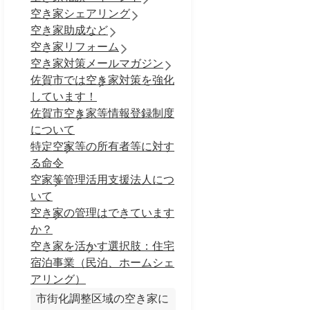
空き家シェアリング
空き家助成など
空き家リフォーム
空き家対策メールマガジン
佐賀市では空き家対策を強化
しています！
佐賀市空き家等情報登録制度
について
特定空家等の所有者等に対す
る命令
空家等管理活用支援法人につ
いて
空き家の管理はできています
か？
空き家を活かす選択肢：住宅
宿泊事業（民泊、ホームシェ
アリング）
市街化調整区域の空き家に