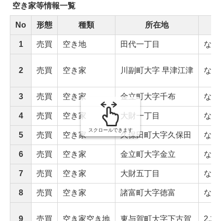
み
空き家等情報一覧
の
No
形態
種類
所在地
1
売買
空き地
田代一丁目
なし
2
売買
空き家
川副町大字 早津江津
なし
3
売買
空き家
金立町大字千布
なし
4
売買
空き家
大財一丁目
なし
スクロールできます
5
売買
空き家
久保田町大字久保田
なし
6
売買
空き家
金立町大字金立
なし
7
売買
空き家
大財五丁目
なし
8
売買
空き家
諸富町大字徳富
なし
9
売買
空き家空き地
東与賀町大字下古賀
2,25