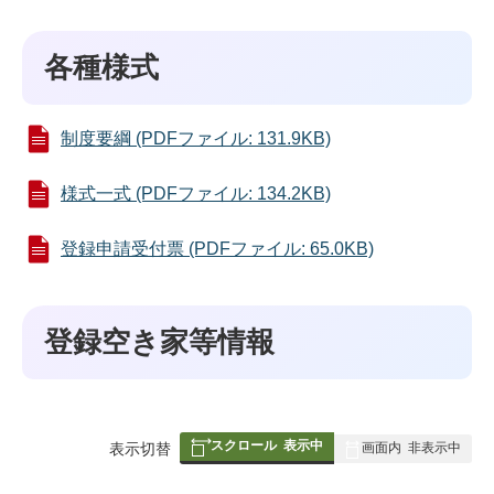
各種様式
制度要綱 (PDFファイル: 131.9KB)
様式一式 (PDFファイル: 134.2KB)
登録申請受付票 (PDFファイル: 65.0KB)
登録空き家等情報
スクロール
表示中
表
表示切替
画面内
非表示中
組