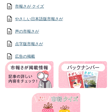
市報さが クイズ
やさしい日本語版市報さが
声の市報さが
点字版市報さが
広告の掲載