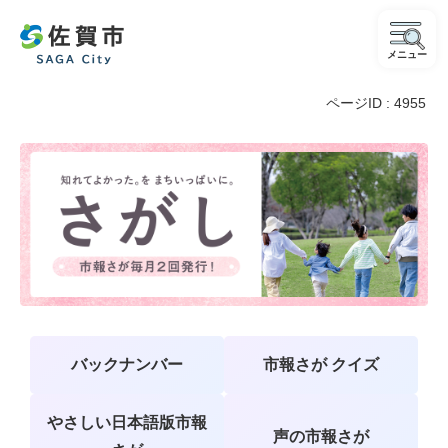
メニュー
ページID :
4955
市
報
さ
が
バックナンバー
市報さが クイズ
やさしい日本語版市報
声の市報さが