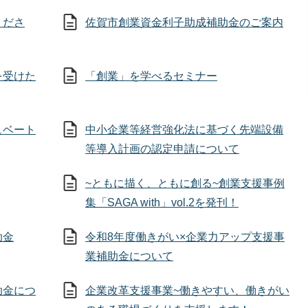
くださ
佐賀市創業資金利子助成補助金のご案内
を受けた
「創業」を学べるセミナー
ュベート
中小企業等経営強化法に基づく先端設備
等導入計画の認定申請について
~ともに描く、ともに創る~創業支援事例
集「SAGA with」vol.2を発刊！
助金
令和8年度働きがい×企業力アップ支援事
業補助金について
助金につ
企業改革支援事業~働きやすい、働きがい