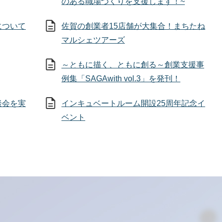
のある職場づくりを支援します！~
について
佐賀の創業者15店舗が大集合！まちたね
マルシェツアーズ
～ともに描く、ともに創る～創業支援事
例集「SAGAwith vol.3」を発刊！
談会を実
インキュベートルーム開設25周年記念イ
ベント