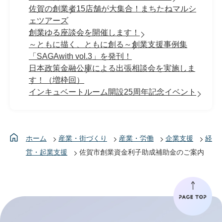
佐賀の創業者15店舗が大集合！まちたねマルシ
ェツアーズ
創業ゆる座談会を開催します！
～ともに描く、ともに創る～創業支援事例集
「SAGAwith vol.3」を発刊！
日本政策金融公庫による出張相談会を実施しま
す！（増枠回）
インキュベートルーム開設25周年記念イベント
ホーム
産業・街づくり
産業・労働
企業支援
経
営・起業支援
佐賀市創業資金利子助成補助金のご案内