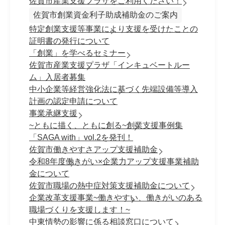
佐賀市産業支援プラザをご利用ください！
佐賀市創業資金利子助成補助金のご案内
特定創業支援等事業により支援を受けたことの
証明書の発行について
「創業」を学べるセミナー
佐賀市産業支援プラザ「インキュベートルー
ム」入居者募集
中小企業等経営強化法に基づく先端設備等導入
計画の認定申請について
事業承継支援
~ともに描く、ともに創る~創業支援事例集
「SAGA with」vol.2を発刊！
佐賀市働きやすさアップ支援補助金
令和8年度働きがい×企業力アップ支援事業補助
金について
佐賀市職場の熱中症対策支援補助金について
企業改革支援事業~働きやすい、働きがいのある
職場づくりを支援します！~
中東情勢の影響に係る相談窓口について