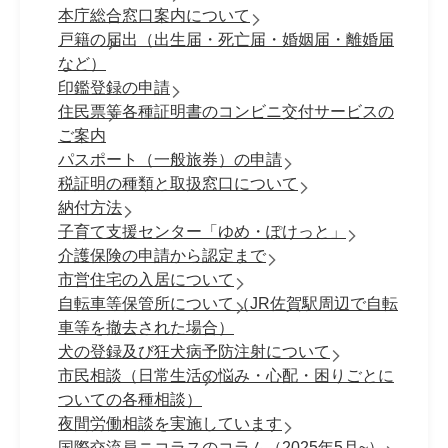
本庁総合窓口案内について
戸籍の届出（出生届・死亡届・婚姻届・離婚届
など）
印鑑登録の申請
住民票等各種証明書のコンビニ交付サービスの
ご案内
パスポート（一般旅券）の申請
税証明の種類と取扱窓口について
納付方法
子育て支援センター「ゆめ・ぽけっと」
介護保険の申請から認定まで
市営住宅の入居について
自転車等保管所について（JR佐賀駅周辺で自転
車等を撤去された場合）
犬の登録及び狂犬病予防注射について
市民相談（日常生活の悩み・心配・困りごとに
ついての各種相談）
夜間労働相談を実施しています
国際交流員ニコラスのコラム（2025年5月~）