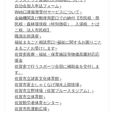
自治会加入申込フォーム
Web口座振替受付サービスについて
金融機関及び郵便局窓口での納付【市民税・県
民税・森林環境税（特別徴収）、入湯税、たば
こ税、法人市民税】
職員出前講座
福祉まるごと相談窓口~福祉に関するお困りごと
まるごとお受けします~
佐賀市医療・福祉・保育施設等物価高騰対応応
援金
佐賀市で行うスポーツ合宿に補助金を交付しま
す。
佐賀市立諸富文化体育館
佐賀市富士しゃくなげ湖水上競技場
佐賀市立野球場（佐賀ブルースタジアム）
佐賀市立体育館
佐賀勤労者体育センター
佐賀市民運動広場