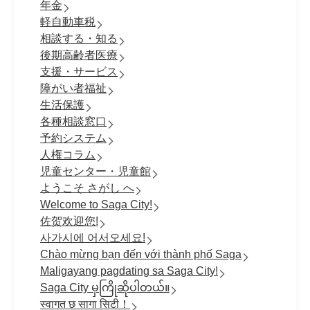
年金
軽自動車税
相談する・知る
後期高齢者医療
支援・サービス
障がい者福祉
生活保護
各種相談窓口
予約システム
人権コラム
児童センター・児童館
ようこそ さがし へ
Welcome to Saga City!
佐贺欢迎您!
사가시에 어서오세요!
Chào mừng bạn đến với thành phố Saga
Maligayang pagdating sa Saga City!
Saga City မှကြိုဆိုပါတယ်။
स्वागत छ सागा सिटी！