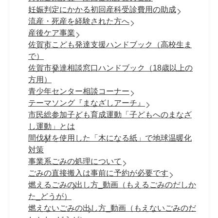
妊娠判定にかかる初回産科受診費用の助成
流産・死産を経験された方へ
産後ケア事業
佐賀市こども発達支援ハンドブック（高校生ま
で）
佐賀市発達相談窓口ハンドブック（18歳以上の
方用）
青少年センター相談コーナー
テーマソング『まなざしアーチ』
市民総参加子ども育成運動「子どもへのまなざ
し運動」とは
間伐材を使用した「木になる紙」で地球温暖化
対策
事業系ごみの処理について
ごみの直接搬入は事前に予約が必要です
燃えるごみの出し方_動画（もえるごみのだしか
た_どうが）
燃えないごみの出し方_動画（もえないごみのだ