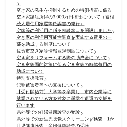
て
空き家の発生を抑制するための特例措置に係る
空き家譲渡所得の3,000万円控除について（被相
続人居住用家屋等確認書の発行）
空家等の利活用に係る相談窓口を開設しました
空き家の利活用可能性調査を実施する費用の一
部を助成する制度について
佐賀市空き家等情報登録制度について
空き家をリフォームする際の助成金について
空き家等面的対策に係る空き家等の解体費用の
助成について
特別支援教育
犯罪被害者等への支援について
【受付開始前】大学等を卒業し、市内企業等に
就業されている方を対象に奨学金返還の支援を
行います
県外等での妊婦健康診査の受診
県外等での新生児聴覚スクリーニング検査・1か
月児健康診査・産婦健康診査の受診