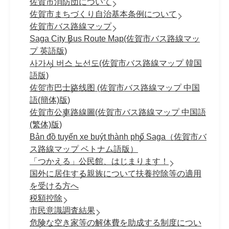
佐賀市消防団について
佐賀市まちづくり自治基本条例について
佐賀市バス路線マップ
Saga City Bus Route Map(佐賀市バス路線マッ
プ 英語版)
사가시 버스 노선도(佐賀市バス路線マップ 韓国
語版)
佐贺市巴士路线图 (佐賀市バス路線マップ 中国
語(簡体)版)
佐賀市公車路線圖(佐賀市バス路線マップ 中国語
(繁体)版)
Bản đồ tuyến xe buýt thành phố Saga（佐賀市バ
ス路線マップ ベトナム語版）
「つかえる」公民館、はじまります！
国外に居住する親族について扶養控除等の適用
を受ける方へ
税額控除
市民意識調査結果
危険な空き家等の解体費を助成する制度につい