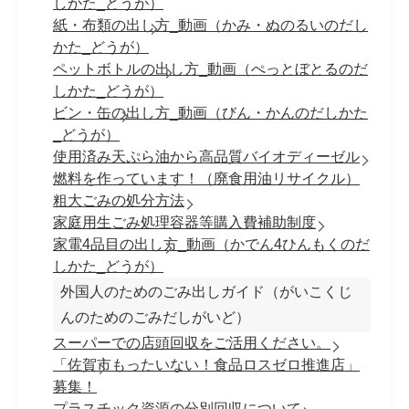
しかた_どうが）
紙・布類の出し方_動画（かみ・ぬのるいのだし
かた_どうが）
ペットボトルの出し方_動画（ぺっとぼとるのだ
しかた_どうが）
ビン・缶の出し方_動画（びん・かんのだしかた
_どうが）
使用済み天ぷら油から高品質バイオディーゼル
燃料を作っています！（廃食用油リサイクル）
粗大ごみの処分方法
家庭用生ごみ処理容器等購入費補助制度
家電4品目の出し方_動画（かでん4ひんもくのだ
しかた_どうが）
外国人のためのごみ出しガイド（がいこくじ
んのためのごみだしがいど）
スーパーでの店頭回収をご活用ください。
「佐賀市もったいない！食品ロスゼロ推進店」
募集！
プラスチック資源の分別回収について