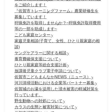
をご紹介します！
『佐賀市トレーニングファーム』農業研修生を
募集しています！
狩猟免許を取得しませんか？~狩猟免許取得費用
等の一部を助成します~
こども家庭センター
家庭児童相談(子育て、女性、ひとり親家庭の相
談)
ヤングケアラーに関する相談
養育費確保支援について
ひとり親家庭等総合支援計画
放課後児童クラブ電子申請について
佐賀市こどもまんなかNEWS（ニュース）
河川清掃活動における企業等パートナー募集
佐賀城のお濠を活用した浸水被害の軽減対策を
行っています。
野生動物への対処について
カラスの生態と被害対策について