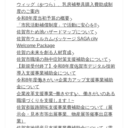
ウィッグ（かつら）、乳房補整具購入費助成制
度のご案内
令和8年度当初予算の概要
「市民活動補償制度」で活動に安心を!!
佐賀市ため池ハザードマップについて
佐賀市ウェルカムパッケージ SAGA city
Welcome Package
佐賀の未来を創る人材育成
佐賀市職場の熱中症対策支援補助金について
【新規受付終了】令和8年度佐賀市デジタル技術
導入支援事業補助金について
令和8年度働きがい×企業力アップ支援事業補助
金について
企業改革支援事業~働きやすい、働きがいのある
職場づくりを支援します！~
佐賀市販路開拓支援事業費補助金について（展
示会・見本市等出展事業、物産展等催事出店事
業）
佐賀市地場産品支援事業費補助金について（需