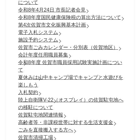
について
令和8年4月24日 市長記者会見
令和8年度国民健康保険税の算出方法について
第4次佐賀市文化振興基本計画
電子入札システム
施設予約システム
佐賀市ごみカレンダー・分別表（佐賀地区）
会計年度任用職員募集
令和8年度 佐賀市職員採⽤試験実施計画につい
て
夏休みは山中キャンプ場でキャンプと水遊びを
楽しもう
入札契約
陸上自衛隊V-22（オスプレイ）の佐賀駐屯地へ
の移駐について
佐賀駐屯地関連情報
高齢者等・非課税世帯に対する生活支援金
ごみを直接搬入する方へ
佐賀市清掃工場