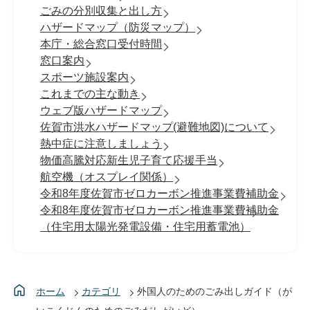
ごみの分別収集と出し方
ハザードマップ（防災マップ）
本庁・総合窓口受付時間
窓口案内
スポーツ施設案内
これまでの主な動き
ウェブ版ハザードマップ
佐賀市洪水ハザードマップ(避難地図)について
熱中症に注意しましょう
物価高騰対応新生児子育て応援手当
航空機（オスプレイ関係）
令和8年度佐賀市ゼロカーボン推進事業費補助金
令和8年度佐賀市ゼロカーボン推進事業費補助金
（住宅用太陽光発電設備・住宅用蓄電池）
ホーム
カテゴリ
外国人のためのごみ出しガイド（が