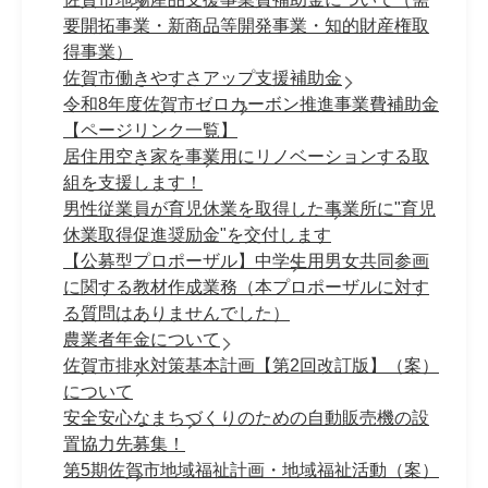
要開拓事業・新商品等開発事業・知的財産権取
得事業）
佐賀市働きやすさアップ支援補助金
令和8年度佐賀市ゼロカーボン推進事業費補助金
【ページリンク一覧】
居住用空き家を事業用にリノベーションする取
組を支援します！
男性従業員が育児休業を取得した事業所に"育児
休業取得促進奨励金"を交付します
【公募型プロポーザル】中学生用男女共同参画
に関する教材作成業務（本プロポーザルに対す
る質問はありませんでした）
農業者年金について
佐賀市排水対策基本計画【第2回改訂版】（案）
について
安全安心なまちづくりのための自動販売機の設
置協力先募集！
第5期佐賀市地域福祉計画・地域福祉活動（案）