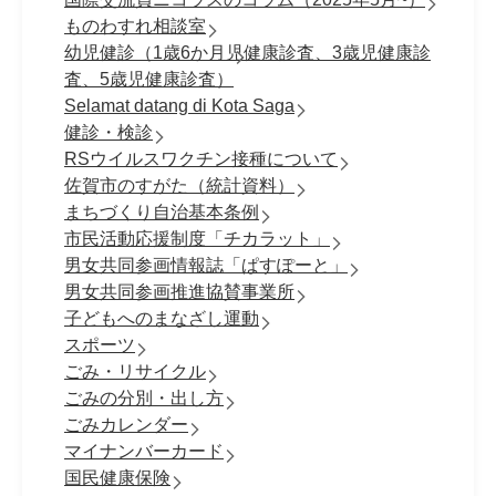
ものわすれ相談室
幼児健診（1歳6か月児健康診査、3歳児健康診
査、5歳児健康診査）
Selamat datang di Kota Saga
健診・検診
RSウイルスワクチン接種について
佐賀市のすがた（統計資料）
まちづくり自治基本条例
市民活動応援制度「チカラット」
男女共同参画情報誌「ぱすぽーと」
男女共同参画推進協賛事業所
子どもへのまなざし運動
スポーツ
ごみ・リサイクル
ごみの分別・出し方
ごみカレンダー
マイナンバーカード
国民健康保険