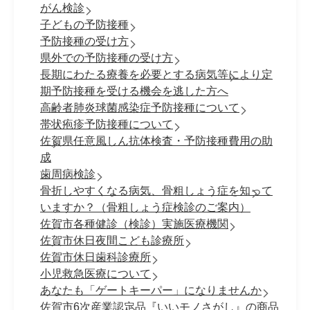
がん検診
子どもの予防接種
予防接種の受け方
県外での予防接種の受け方
長期にわたる療養を必要とする病気等により定
期予防接種を受ける機会を逃した方へ
高齢者肺炎球菌感染症予防接種について
帯状疱疹予防接種について
佐賀県任意風しん抗体検査・予防接種費用の助
成
歯周病検診
骨折しやすくなる病気、骨粗しょう症を知って
いますか？（骨粗しょう症検診のご案内）
佐賀市各種健診（検診）実施医療機関
佐賀市休日夜間こども診療所
佐賀市休日歯科診療所
小児救急医療について
あなたも「ゲートキーパー」になりませんか
佐賀市6次産業認定品『いいモノさがし』の商品