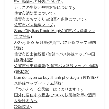
野生動物への対処について
カラスの生態と被害対策について
佐賀市消防団について
佐賀市まちづくり自治基本条例について
佐賀市バス路線マップ
Saga City Bus Route Map(佐賀市バス路線マッ
プ 英語版)
사가시 버스 노선도(佐賀市バス路線マップ 韓国
語版)
佐贺市巴士路线图 (佐賀市バス路線マップ 中国
語(簡体)版)
佐賀市公車路線圖(佐賀市バス路線マップ 中国語
(繁体)版)
Bản đồ tuyến xe buýt thành phố Saga（佐賀市バ
ス路線マップ ベトナム語版）
「つかえる」公民館、はじまります！
国外に居住する親族について扶養控除等の適用
を受ける方へ
税額控除