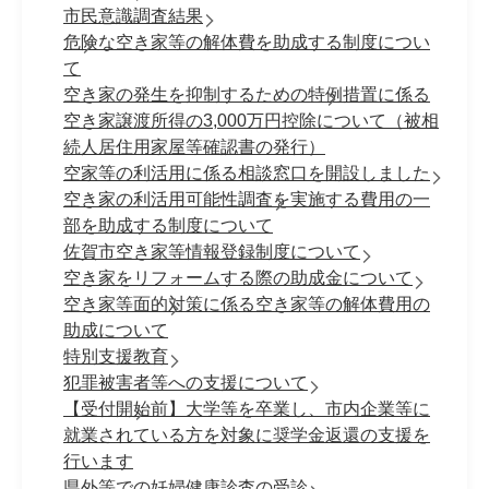
市民意識調査結果
危険な空き家等の解体費を助成する制度につい
て
空き家の発生を抑制するための特例措置に係る
空き家譲渡所得の3,000万円控除について（被相
続人居住用家屋等確認書の発行）
空家等の利活用に係る相談窓口を開設しました
空き家の利活用可能性調査を実施する費用の一
部を助成する制度について
佐賀市空き家等情報登録制度について
空き家をリフォームする際の助成金について
空き家等面的対策に係る空き家等の解体費用の
助成について
特別支援教育
犯罪被害者等への支援について
【受付開始前】大学等を卒業し、市内企業等に
就業されている方を対象に奨学金返還の支援を
行います
県外等での妊婦健康診査の受診