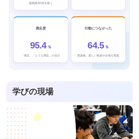
基調講演1回を除く
満足度
行動につながった
95.4
64.5
％
％
「満足」「とても満足」の合計
受講後、新しい取組や企画を実践
学びの現場