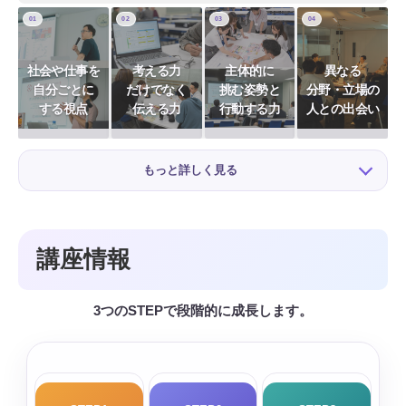
01
02
03
04
社会や仕事を
考える力
主体的に
異なる
自分ごとに
だけでなく
挑む姿勢と
分野・立場の
する視点
伝える力
行動する力
人との出会い
もっと詳しく見る
講座情報
3つのSTEPで段階的に成長します。