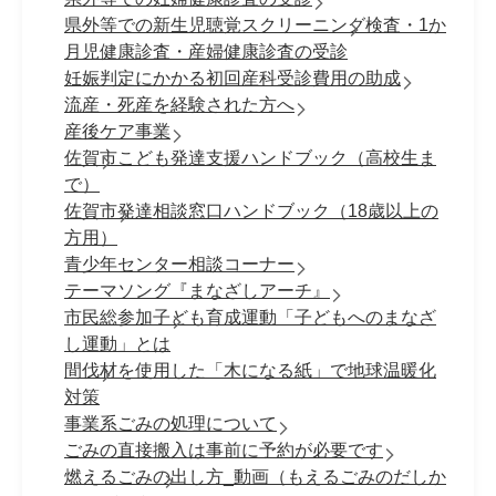
県外等での新生児聴覚スクリーニング検査・1か
月児健康診査・産婦健康診査の受診
妊娠判定にかかる初回産科受診費用の助成
流産・死産を経験された方へ
産後ケア事業
佐賀市こども発達支援ハンドブック（高校生ま
で）
佐賀市発達相談窓口ハンドブック（18歳以上の
方用）
青少年センター相談コーナー
テーマソング『まなざしアーチ』
市民総参加子ども育成運動「子どもへのまなざ
し運動」とは
間伐材を使用した「木になる紙」で地球温暖化
対策
事業系ごみの処理について
ごみの直接搬入は事前に予約が必要です
燃えるごみの出し方_動画（もえるごみのだしか