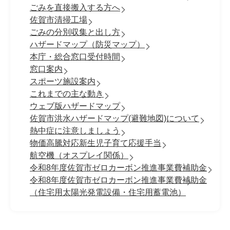
ごみを直接搬入する方へ
佐賀市清掃工場
ごみの分別収集と出し方
ハザードマップ（防災マップ）
本庁・総合窓口受付時間
窓口案内
スポーツ施設案内
これまでの主な動き
ウェブ版ハザードマップ
佐賀市洪水ハザードマップ(避難地図)について
熱中症に注意しましょう
物価高騰対応新生児子育て応援手当
航空機（オスプレイ関係）
令和8年度佐賀市ゼロカーボン推進事業費補助金
令和8年度佐賀市ゼロカーボン推進事業費補助金
（住宅用太陽光発電設備・住宅用蓄電池）