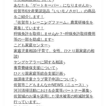
あなたも「ゲートキーパー」になりませんか
佐賀市6次産業認定品『いいモノさがし』の商品
をご紹介します！
『佐賀市トレーニングファーム』農業研修生を
募集しています！
狩猟免許を取得しませんか？~狩猟免許取得費用
等の一部を助成します~
こども家庭センター
家庭児童相談(子育て、女性、ひとり親家庭の相
談)
ヤングケアラーに関する相談
養育費確保支援について
ひとり親家庭等総合支援計画
放課後児童クラブ電子申請について
佐賀市こどもまんなかNEWS（ニュース）
河川清掃活動における企業等パートナー募集
佐賀城のお濠を活用した浸水被害の軽減対策を
行っています。