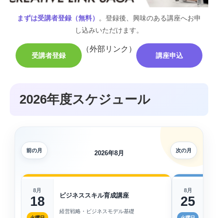
まずは受講者登録（無料）
。登録後、興味のある講座へお申
し込みいただけます。
（外部リンク）
受講者登録
講座申込
2026年度スケジュール
前の月
次の月
2026年8月
8月
8月
ビジネススキル育成講座
実
18
25
経営戦略・ビジネスモデル基礎
A
火曜日
火曜日