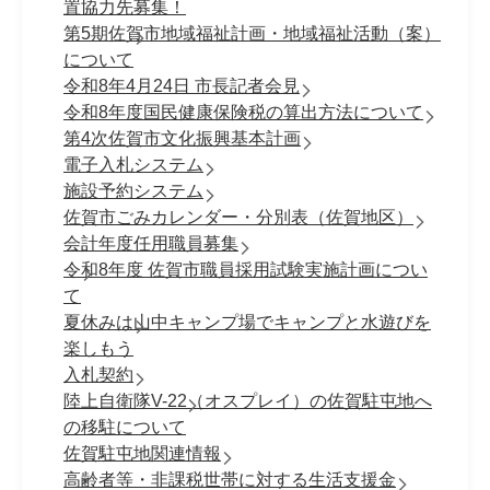
置協力先募集！
第5期佐賀市地域福祉計画・地域福祉活動（案）
について
令和8年4月24日 市長記者会見
令和8年度国民健康保険税の算出方法について
第4次佐賀市文化振興基本計画
電子入札システム
施設予約システム
佐賀市ごみカレンダー・分別表（佐賀地区）
会計年度任用職員募集
令和8年度 佐賀市職員採⽤試験実施計画につい
て
夏休みは山中キャンプ場でキャンプと水遊びを
楽しもう
入札契約
陸上自衛隊V-22（オスプレイ）の佐賀駐屯地へ
の移駐について
佐賀駐屯地関連情報
高齢者等・非課税世帯に対する生活支援金