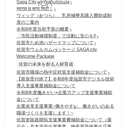
Saga City မှကြိုဆိုပါတယ်။
स्वागत छ सागा सिटी！
ウィッグ（かつら）、乳房補整具購入費助成制
度のご案内
令和8年度当初予算の概要
「市民活動補償制度」で活動に安心を!!
佐賀市ため池ハザードマップについて
佐賀市ウェルカムパッケージ SAGA city
Welcome Package
佐賀の未来を創る人材育成
佐賀市職場の熱中症対策支援補助金について
【新規受付終了】令和8年度佐賀市デジタル技術
導入支援事業補助金について
令和8年度働きがい×企業力アップ支援事業補助
金について
企業改革支援事業~働きやすい、働きがいのある
職場づくりを支援します！~
佐賀市販路開拓支援事業費補助金について（展
示会・見本市等出展事業、物産展等催事出店事