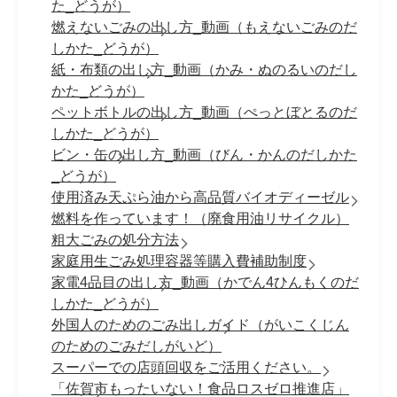
た_どうが）
燃えないごみの出し方_動画（もえないごみのだ
しかた_どうが）
紙・布類の出し方_動画（かみ・ぬのるいのだし
かた_どうが）
ペットボトルの出し方_動画（ぺっとぼとるのだ
しかた_どうが）
ビン・缶の出し方_動画（びん・かんのだしかた
_どうが）
使用済み天ぷら油から高品質バイオディーゼル
燃料を作っています！（廃食用油リサイクル）
粗大ごみの処分方法
家庭用生ごみ処理容器等購入費補助制度
家電4品目の出し方_動画（かでん4ひんもくのだ
しかた_どうが）
外国人のためのごみ出しガイド（がいこくじん
のためのごみだしがいど）
スーパーでの店頭回収をご活用ください。
「佐賀市もったいない！食品ロスゼロ推進店」