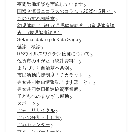
夜間労働相談を実施しています
国際交流員ニコラスのコラム（2025年5月~）
ものわすれ相談室
幼児健診（1歳6か月児健康診査、3歳児健康診
査、5歳児健康診査）
Selamat datang di Kota Saga
健診・検診
RSウイルスワクチン接種について
佐賀市のすがた（統計資料）
まちづくり自治基本条例
市民活動応援制度「チカラット」
男女共同参画情報誌「ぱすぽーと」
男女共同参画推進協賛事業所
子どもへのまなざし運動
スポーツ
ごみ・リサイクル
ごみの分別・出し方
ごみカレンダー
マイナンバーカード