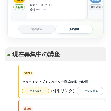
時間
18:00～20:00
時
受付中
申込締切
会場
MAIC SAGA
会
前の講座
次の講座
現在募集中の講座
STEP1
クリエイティブイノベーター育成講座（第2回）
（外部リンク）
申し込む
チラシを見る
座談会