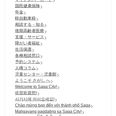
国民健康保険
年金
軽自動車税
相談する・知る
後期高齢者医療
支援・サービス
障がい者福祉
生活保護
各種相談窓口
予約システム
人権コラム
児童センター・児童館
ようこそ さがし へ
Welcome to Saga City!
佐贺欢迎您!
사가시에 어서오세요!
Chào mừng bạn đến với thành phố Saga
Maligayang pagdating sa Saga City!