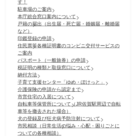
す！
駐車場のご案内
本庁総合窓口案内について
戸籍の届出（出生届・死亡届・婚姻届・離婚届
など）
印鑑登録の申請
住民票等各種証明書のコンビニ交付サービスの
ご案内
パスポート（一般旅券）の申請
税証明の種類と取扱窓口について
納付方法
子育て支援センター「ゆめ・ぽけっと」
介護保険の申請から認定まで
市営住宅の入居について
自転車等保管所について（JR佐賀駅周辺で自転
車等を撤去された場合）
犬の登録及び狂犬病予防注射について
市民相談（日常生活の悩み・心配・困りごとに
ついての各種相談）