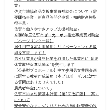
業）
佐賀市地場産品支援事業費補助金について（需
要開拓事業・新商品等開発事業・知的財産権取
得事業）
佐賀市働きやすさアップ支援補助金
令和8年度佐賀市ゼロカーボン推進事業費補助金
【ページリンク一覧】
居住用空き家を事業用にリノベーションする取
組を支援します！
男性従業員が育児休業を取得した事業所に"育児
休業取得促進奨励金"を交付します
【公募型プロポーザル】中学生用男女共同参画
に関する教材作成業務（本プロポーザルに対す
る質問はありませんでした）
農業者年金について
佐賀市排水対策基本計画【第2回改訂版】（案）
について
安全安心なまちづくりのための自動販売機の設