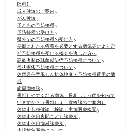
険料】
成人健診のご案内
がん検診
子どもの予防接種
予防接種の受け方
県外での予防接種の受け方
長期にわたる療養を必要とする病気等により定
期予防接種を受ける機会を逃した方へ
高齢者肺炎球菌感染症予防接種について
帯状疱疹予防接種について
佐賀県任意風しん抗体検査・予防接種費用の助
成
歯周病検診
骨折しやすくなる病気、骨粗しょう症を知って
いますか？（骨粗しょう症検診のご案内）
佐賀市各種健診（検診）実施医療機関
佐賀市休日夜間こども診療所
佐賀市休日歯科診療所
小児救急医療について