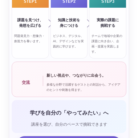
STEP1
STEP2
STEP3
課題を見つけ、
知識と技術を
実際の課題に
発想を広げる
身につける
挑戦する
問題発見力・想像力・
ビジネス、デジタル、
チームで地域や企業の
創造力を養います。
AI、デザインなどを実
課題に向き合い、企
践的に学びます。
画・提案を実践しま
す。
新しい視点や、つながりに出会う。
交流
多様な分野で活躍するゲストとの対話から、アイデア
のヒントや刺激を得ます。
学びを自分の「やってみたい」へ
講座を選び、自分のペースで挑戦できます