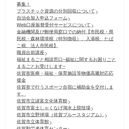
募集！
プラスチック資源の分別回収について
自治会加入申込フォーム
Web口座振替受付サービスについて
金融機関及び郵便局窓口での納付【市民税・県
民税・森林環境税（特別徴収）、入湯税、たば
こ税、法人市民税】
職員出前講座
福祉まるごと相談窓口~福祉に関するお困りごと
まるごとお受けします~
佐賀市医療・福祉・保育施設等物価高騰対応応
援金
佐賀市で行うスポーツ合宿に補助金を交付しま
す。
佐賀市立諸富文化体育館
佐賀市富士しゃくなげ湖水上競技場
佐賀市立野球場（佐賀ブルースタジアム）
佐賀市立体育館
佐賀勤労者体育センター