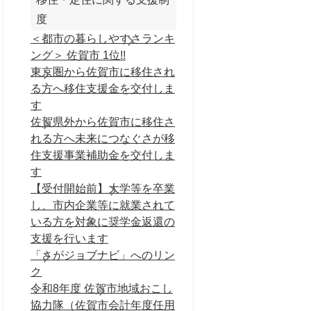
度
＜都市の暮らしやすさランキ
ング＞ 佐賀市 1位!!
東京圏から佐賀市に移住され
る方へ移住支援金を交付しま
す
佐賀県外から佐賀市に移住さ
れる方へ未来につなぐさが移
住支援事業補助金を交付しま
す
【受付開始前】大学等を卒業
し、市内企業等に就業されて
いる方を対象に奨学金返還の
支援を行います
「さがジョブナビ」へのリン
ク
令和8年度 佐賀市地域おこし
協力隊（佐賀市会計年度任用