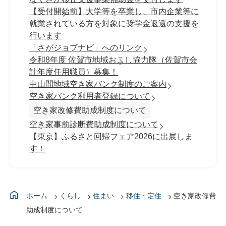
【受付開始前】大学等を卒業し、市内企業等に
就業されている方を対象に奨学金返還の支援を
行います
「さがジョブナビ」へのリンク
令和8年度 佐賀市地域おこし協力隊（佐賀市会
計年度任用職員）募集！
中山間地域空き家バンク制度のご案内
空き家バンク利用者登録について
空き家改修費助成制度について
空き家事前診断費助成制度について
【東京】ふるさと回帰フェア2026に出展しま
す！
ホーム
くらし
住まい
移住・定住
空き家改修費
助成制度について