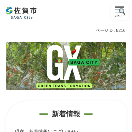
メニュー
ページID :
5216
GX
推
進
新着情報
現在、新着情報はございません。