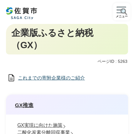
メニュー
企業版ふるさと納税
（GX）
ページID :
5263
これまでの寄附企業様のご紹介
GX推進
GX実現に向けた施策
二酸化炭素分離回収事業