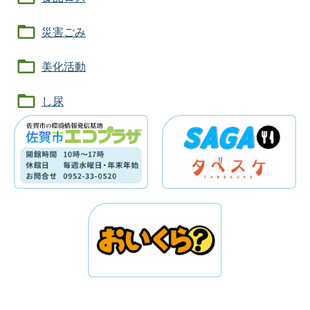
災害ごみ
美化活動
し尿