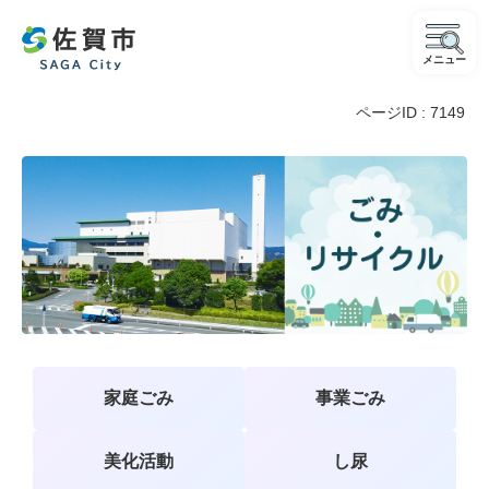
メニュー
ページID :
7149
ご
み・
リ
サ
イ
ク
ル
家庭ごみ
事業ごみ
美化活動
し尿