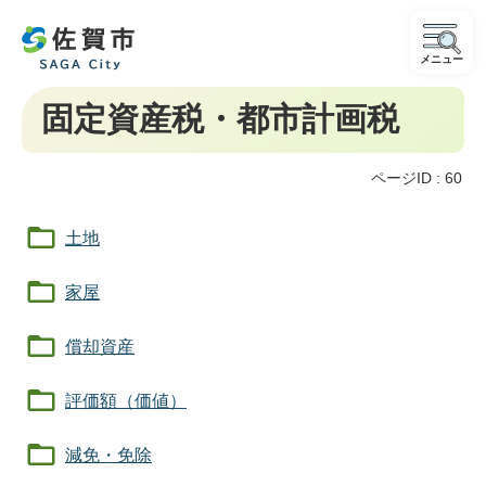
メニュー
固定資産税・都市計画税
ページID :
60
土地
家屋
償却資産
評価額（価値）
減免・免除