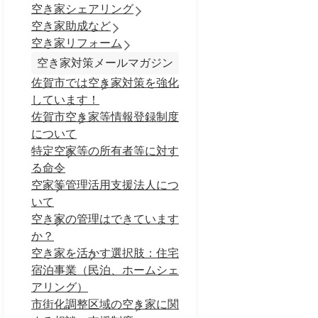
空き家シェアリング
空き家助成など
空き家リフォーム
空き家対策メールマガジン
佐賀市では空き家対策を強化
しています！
佐賀市空き家等情報登録制度
について
特定空家等の所有者等に対す
る命令
空家等管理活用支援法人につ
いて
空き家の管理はできています
か？
空き家を活かす選択肢：住宅
宿泊事業（民泊、ホームシェ
アリング）
市街化調整区域の空き家に関