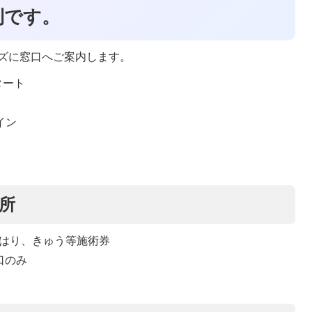
利です。
ズに窓口へご案内します。
タート
イン
所
、はり、きゅう等施術券
口のみ