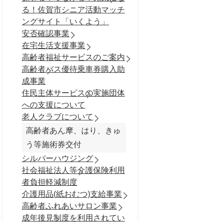
る！佐賀市シニア活動マッチ
ングサイト「いくよう」
安否確認事業
在宅生活支援事業
高齢者福祉サービスのご案内
高齢者バス優待乗車券購入助
成事業
住民主体サービスの実施団体
への支援について
老人クラブについて
高齢者あん摩、はり、きゅ
う等施術券交付
シルバーハウジング
社会福祉法人等介護保険利用
者負担軽減制度
介護用品(紙おむつ)支給事業
高齢者ふれあいサロン事業
成年後見制度を利用されてい