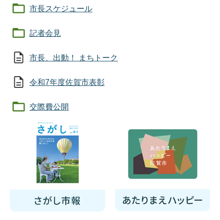
市長スケジュール
記者会見
市長、出動！ まちトーク
令和7年度佐賀市表彰
交際費公開