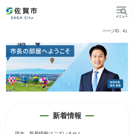
メニュー
ページID :
41
市
長
の
部
屋
新着情報
現在、新着情報はございません。