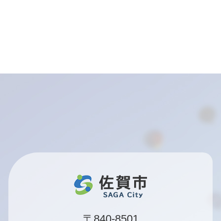
〒840-8501