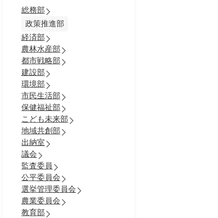
総務部
政策推進部
経済部
農林水産部
都市戦略部
建設部
環境部
市民生活部
保健福祉部
こども未来部
地域共創部
出納室
議会
監査委員
公平委員会
選挙管理委員会
農業委員会
教育部