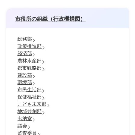
市役所の組織（行政機構図）
総務部
政策推進部
経済部
農林水産部
都市戦略部
建設部
環境部
市民生活部
保健福祉部
こども未来部
地域共創部
出納室
議会
監査委員