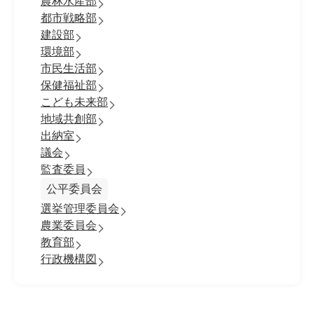
農林水産部
都市戦略部
建設部
環境部
市民生活部
保健福祉部
こども未来部
地域共創部
出納室
議会
監査委員
公平委員会
選挙管理委員会
農業委員会
教育部
行政機構図