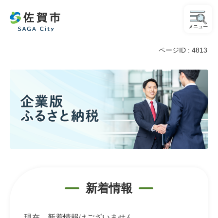
メニュー
ページID :
4813
企
業
版
ふ
る
さ
と
新着情報
納
現在、新着情報はございません。