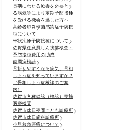
長期にわたる療養を必要とす
る病気等により定期予防接種
を受ける機会を逃した方へ
高齢者肺炎球菌感染症予防接
種について
帯状疱疹予防接種について
佐賀県任意風しん抗体検査・
予防接種費用の助成
歯周病検診
骨折しやすくなる病気、骨粗
しょう症を知っていますか？
（骨粗しょう症検診のご案
内）
佐賀市各種健診（検診）実施
医療機関
佐賀市休日夜間こども診療所
佐賀市休日歯科診療所
小児救急医療について