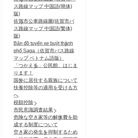
ス路線マップ 中国語(簡体)
版)
佐賀市公車路線圖(佐賀市バ
ス路線マップ 中国語(繁体)
版)
Bản đồ tuyến xe buýt thành
phố Saga（佐賀市バス路線
マップ ベトナム語版）
「つかえる」公民館、はじま
ります！
国外に居住する親族について
扶養控除等の適用を受ける方
へ
税額控除
市民意識調査結果
危険な空き家等の解体費を助
成する制度について
空き家の発生を抑制するため