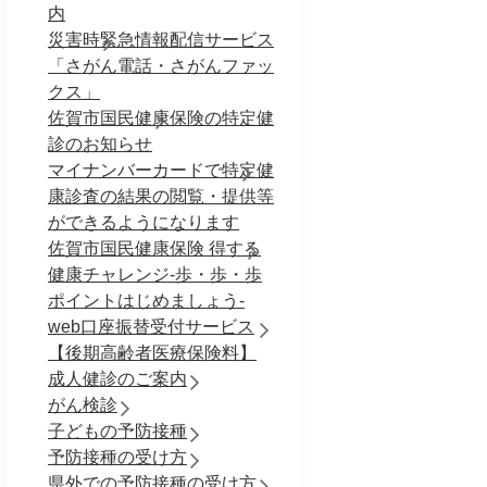
内
災害時緊急情報配信サービス
「さがん電話・さがんファッ
クス」
佐賀市国民健康保険の特定健
診のお知らせ
マイナンバーカードで特定健
康診査の結果の閲覧・提供等
ができるようになります
佐賀市国民健康保険 得する
健康チャレンジ-歩・歩・歩
ポイントはじめましょう-
web口座振替受付サービス
【後期高齢者医療保険料】
成人健診のご案内
がん検診
子どもの予防接種
予防接種の受け方
県外での予防接種の受け方