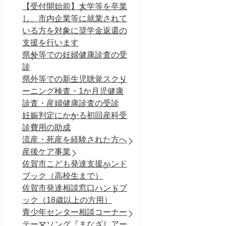
【受付開始前】大学等を卒業
し、市内企業等に就業されて
いる方を対象に奨学金返還の
支援を行います
県外等での妊婦健康診査の受
診
県外等での新生児聴覚スクリ
ーニング検査・1か月児健康
診査・産婦健康診査の受診
妊娠判定にかかる初回産科受
診費用の助成
流産・死産を経験された方へ
産後ケア事業
佐賀市こども発達支援ハンド
ブック（高校生まで）
佐賀市発達相談窓口ハンドブ
ック（18歳以上の方用）
青少年センター相談コーナー
テーマソング『まなざしアー