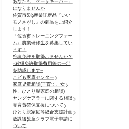
あなたも「ゲートキーパー」
になりませんか
佐賀市6次産業認定品『いい
モノさがし』の商品をご紹介
します！
『佐賀市トレーニングファー
ム』農業研修生を募集してい
ます！
狩猟免許を取得しませんか？
~狩猟免許取得費用等の一部
を助成します~
こども家庭センター
家庭児童相談(子育て、女
性、ひとり親家庭の相談)
ヤングケアラーに関する相談
養育費確保支援について
ひとり親家庭等総合支援計画
放課後児童クラブ電子申請に
ついて