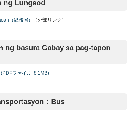
te ng Lungsod
 in Japan（総務省）
（外部リンク）
n ng basura Gabay sa pag-tapon
Fファイル: 8.1MB)
ransportasyon：Bus