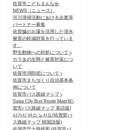
佐賀市こどもまんなか
NEWS（ニュース）
河川清掃活動における企業等
パートナー募集
佐賀城のお濠を活用した浸水
被害の軽減対策を行っていま
す。
野生動物への対処について
カラスの生態と被害対策につ
いて
佐賀市消防団について
佐賀市まちづくり自治基本条
例について
佐賀市バス路線マップ
Saga City Bus Route Map(佐
賀市バス路線マップ 英語版)
사가시 버스 노선도(佐賀市バ
ス路線マップ 韓国語版)
佐贺市巴士路线图 (佐賀市バ