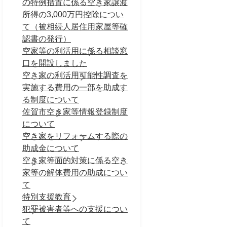
の特例措置に係る空き家譲渡
所得の3,000万円控除につい
て（被相続人居住用家屋等確
認書の発行）
空家等の利活用に係る相談窓
口を開設しました
空き家の利活用可能性調査を
実施する費用の一部を助成す
る制度について
佐賀市空き家等情報登録制度
について
空き家をリフォームする際の
助成金について
空き家等面的対策に係る空き
家等の解体費用の助成につい
て
特別支援教育
犯罪被害者等への支援につい
て