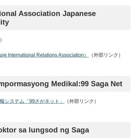
tional Association Japanese
ity
）
e International Relations Association）
（外部リンク）
mpormasyong Medikal:99 Saga Net
報システム「99さがネット」
（外部リンク）
oktor sa lungsod ng Saga