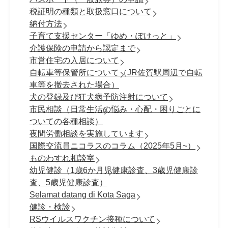
税証明の種類と取扱窓口について
納付方法
子育て支援センター「ゆめ・ぽけっと」
介護保険の申請から認定まで
市営住宅の入居について
自転車等保管所について（JR佐賀駅周辺で自転
車等を撤去された場合）
犬の登録及び狂犬病予防注射について
市民相談（日常生活の悩み・心配・困りごとに
ついての各種相談）
夜間労働相談を実施しています
国際交流員ニコラスのコラム（2025年5月~）
ものわすれ相談室
幼児健診（1歳6か月児健康診査、3歳児健康診
査、5歳児健康診査）
Selamat datang di Kota Saga
健診・検診
RSウイルスワクチン接種について