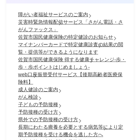
障がい者福祉サービスのご案内
災害時緊急情報配信サービス「さがん電話・さ
がんファックス」
佐賀市国民健康保険の特定健診のお知らせ
マイナンバーカードで特定健康診査の結果の閲
覧・提供等ができるようになります
佐賀市国民健康保険 得する健康チャレンジ-歩・
歩・歩ポイントはじめましょう-
web口座振替受付サービス【後期高齢者医療保
険料】
成人健診のご案内
がん検診
子どもの予防接種
予防接種の受け方
県外での予防接種の受け方
長期にわたる療養を必要とする病気等により定
期予防接種を受ける機会を逃した方へ