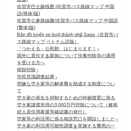
佐贺市巴士路线图 (佐賀市バス路線マップ 中国
語(簡体)版)
佐賀市公車路線圖(佐賀市バス路線マップ 中国語
(繁体)版)
Bản đồ tuyến xe buýt thành phố Saga（佐賀市バ
ス路線マップ ベトナム語版）
「つかえる」公民館、はじまります！
国外に居住する親族について扶養控除等の適用
を受ける方へ
税額控除
市民意識調査結果
危険な空き家等の解体費を助成する制度につい
て
空き家の発生を抑制するための特例措置に係る
空き家譲渡所得の3,000万円控除について（被相
続人居住用家屋等確認書の発行）
空家等の利活用に係る相談窓口を開設しました
空き家の利活用可能性調査を実施する費用の一