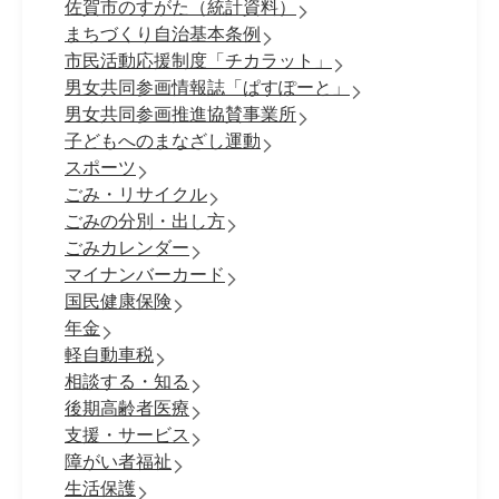
佐賀市のすがた（統計資料）
まちづくり自治基本条例
市民活動応援制度「チカラット」
男女共同参画情報誌「ぱすぽーと」
男女共同参画推進協賛事業所
子どもへのまなざし運動
スポーツ
ごみ・リサイクル
ごみの分別・出し方
ごみカレンダー
マイナンバーカード
国民健康保険
年金
軽自動車税
相談する・知る
後期高齢者医療
支援・サービス
障がい者福祉
生活保護