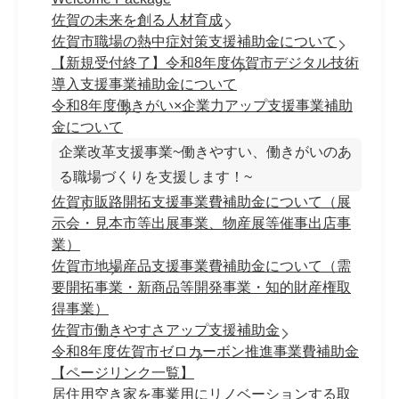
佐賀の未来を創る人材育成
佐賀市職場の熱中症対策支援補助金について
【新規受付終了】令和8年度佐賀市デジタル技術
導入支援事業補助金について
令和8年度働きがい×企業力アップ支援事業補助
金について
企業改革支援事業~働きやすい、働きがいのあ
る職場づくりを支援します！~
佐賀市販路開拓支援事業費補助金について（展
示会・見本市等出展事業、物産展等催事出店事
業）
佐賀市地場産品支援事業費補助金について（需
要開拓事業・新商品等開発事業・知的財産権取
得事業）
佐賀市働きやすさアップ支援補助金
令和8年度佐賀市ゼロカーボン推進事業費補助金
【ページリンク一覧】
居住用空き家を事業用にリノベーションする取