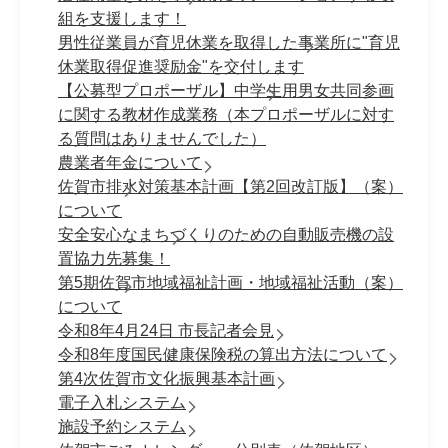
組を支援します！
男性従業員が育児休業を取得した事業所に"育児
休業取得促進奨励金"を交付します
【公募型プロポーザル】中学生用男女共同参画
に関する教材作成業務（本プロポーザルに対す
る質問はありませんでした）
農業者年金について
佐賀市排水対策基本計画【第2回改訂版】（案）
について
安全安心なまちづくりのための自動販売機の設
置協力先募集！
第5期佐賀市地域福祉計画・地域福祉活動（案）
について
令和8年4月24日 市長記者会見
令和8年度国民健康保険税の算出方法について
第4次佐賀市文化振興基本計画
電子入札システム
施設予約システム