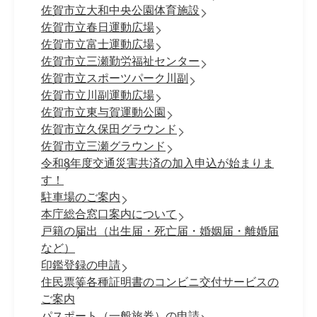
佐賀市立大和中央公園体育施設
佐賀市立春日運動広場
佐賀市立富士運動広場
佐賀市立三瀬勤労福祉センター
佐賀市立スポーツパーク川副
佐賀市立川副運動広場
佐賀市立東与賀運動公園
佐賀市立久保田グラウンド
佐賀市立三瀬グラウンド
令和8年度交通災害共済の加入申込が始まりま
す！
駐車場のご案内
本庁総合窓口案内について
戸籍の届出（出生届・死亡届・婚姻届・離婚届
など）
印鑑登録の申請
住民票等各種証明書のコンビニ交付サービスの
ご案内
パスポート（一般旅券）の申請