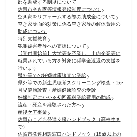
部を助成する制度について
佐賀市空き家等情報登録制度について
空き家をリフォームする際の助成金について
空き家等面的対策に係る空き家等の解体費用の
助成について
特別支援教育
犯罪被害者等への支援について
【受付開始前】大学等を卒業し、市内企業等に
就業されている方を対象に奨学金返還の支援を
行います
県外等での妊婦健康診査の受診
県外等での新生児聴覚スクリーニング検査・1か
月児健康診査・産婦健康診査の受診
妊娠判定にかかる初回産科受診費用の助成
流産・死産を経験された方へ
産後ケア事業
佐賀市こども発達支援ハンドブック（高校生ま
で）
佐賀市発達相談窓口ハンドブック（18歳以上の