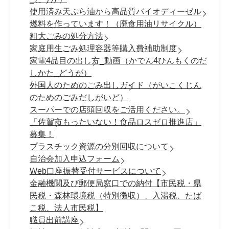
使用済み天ぷら油から高品質バイオディーゼル
燃料を作っています！（廃食用油リサイクル）
粗大ごみの処分方法
家庭用生ごみ処理容器等購入費補助制度
家電4品目の出し方_動画（かでん4ひんもくのだ
しかた_どうが）
外国人のためのごみ出しガイド（がいこくじん
のためのごみだしがいど）
スーパーでの店頭回収をご活用ください。
「佐賀市もったいない！食品ロスゼロ推進店」
募集！
プラスチック資源の分別回収について
自治会加入申込フォーム
Web口座振替受付サービスについて
金融機関及び郵便局窓口での納付【市民税・県
民税・森林環境税（特別徴収）、入湯税、たば
こ税、法人市民税】
職員出前講座