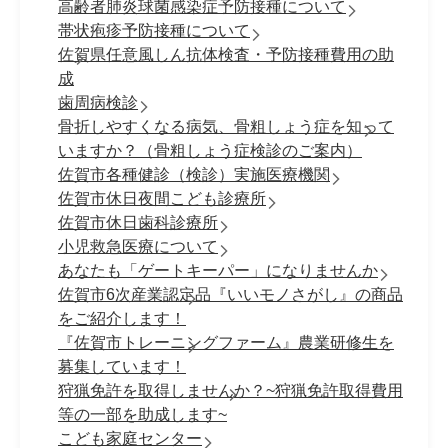
高齢者肺炎球菌感染症予防接種について
帯状疱疹予防接種について
佐賀県任意風しん抗体検査・予防接種費用の助
成
歯周病検診
骨折しやすくなる病気、骨粗しょう症を知って
いますか？（骨粗しょう症検診のご案内）
佐賀市各種健診（検診）実施医療機関
佐賀市休日夜間こども診療所
佐賀市休日歯科診療所
小児救急医療について
あなたも「ゲートキーパー」になりませんか
佐賀市6次産業認定品『いいモノさがし』の商品
をご紹介します！
『佐賀市トレーニングファーム』農業研修生を
募集しています！
狩猟免許を取得しませんか？~狩猟免許取得費用
等の一部を助成します~
こども家庭センター