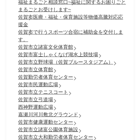
福祉まるごと相談窓口~福祉に関するお困りごと
まるごとお受けします~
佐賀市医療・福祉・保育施設等物価高騰対応応
援金
佐賀市で行うスポーツ合宿に補助金を交付しま
す。
佐賀市立諸富文化体育館
佐賀市富士しゃくなげ湖水上競技場
佐賀市立野球場（佐賀ブルースタジアム）
佐賀市立体育館
佐賀勤労者体育センター
佐賀市民運動広場
佐賀市立テニスコート
佐賀市立弓道場
西神野運動広場
嘉瀬川河川敷北グラウンド
佐賀市健康運動センター
佐賀市立諸富公園体育施設
佐賀市立大和勤労者体育センター