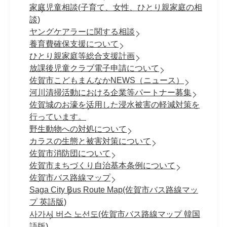
家庭児童相談(子育て、女性、ひとり親家庭の相
談)
ヤングケアラーに関する相談
養育費確保支援について
ひとり親家庭等総合支援計画
放課後児童クラブ電子申請について
佐賀市こどもまんなかNEWS（ニュース）
河川清掃活動における企業等パートナー募集
佐賀城のお濠を活用した浸水被害の軽減対策を
行っています。
野生動物への対処について
カラスの生態と被害対策について
佐賀市消防団について
佐賀市まちづくり自治基本条例について
佐賀市バス路線マップ
Saga City Bus Route Map(佐賀市バス路線マッ
プ 英語版)
사가시 버스 노선도(佐賀市バス路線マップ 韓国
語版)