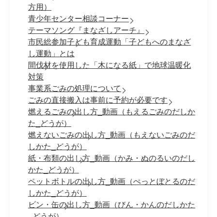
方用）
青少年センター相談コーナー
テーマソング『まなざしアーチ』
市民総参加子ども育成運動「子どもへのまなざ
し運動」とは
間伐材を使用した「木になる紙」で地球温暖化
対策
事業系ごみの処理について
ごみの直接搬入は事前に予約が必要です
燃えるごみの出し方_動画（もえるごみのだしか
た_どうが）
燃えないごみの出し方_動画（もえないごみのだ
しかた_どうが）
紙・布類の出し方_動画（かみ・ぬのるいのだし
かた_どうが）
ペットボトルの出し方_動画（ぺっとぼとるのだ
しかた_どうが）
ビン・缶の出し方_動画（びん・かんのだしかた
_どうが）