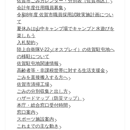
佐賀市ごみカレンダー・分別表（佐賀地区）
会計年度任用職員募集
令和8年度 佐賀市職員採⽤試験実施計画につい
て
夏休みは山中キャンプ場でキャンプと水遊びを
楽しもう
入札契約
陸上自衛隊V-22（オスプレイ）の佐賀駐屯地へ
の移駐について
佐賀駐屯地関連情報
高齢者等・非課税世帯に対する生活支援金
ごみを直接搬入する方へ
佐賀市清掃工場
ごみの分別収集と出し方
ハザードマップ（防災マップ）
本庁・総合窓口受付時間
窓口案内
スポーツ施設案内
これまでの主な動き