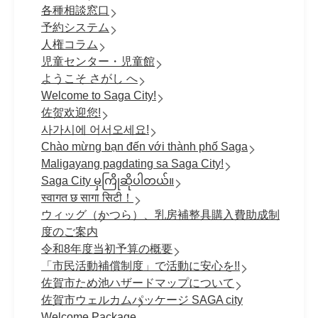
各種相談窓口
予約システム
人権コラム
児童センター・児童館
ようこそ さがし へ
Welcome to Saga City!
佐贺欢迎您!
사가시에 어서오세요!
Chào mừng bạn đến với thành phố Saga
Maligayang pagdating sa Saga City!
Saga City မှကြိုဆိုပါတယ်။
स्वागत छ सागा सिटी！
ウィッグ（かつら）、乳房補整具購入費助成制
度のご案内
令和8年度当初予算の概要
「市民活動補償制度」で活動に安心を!!
佐賀市ため池ハザードマップについて
佐賀市ウェルカムパッケージ SAGA city
Welcome Package