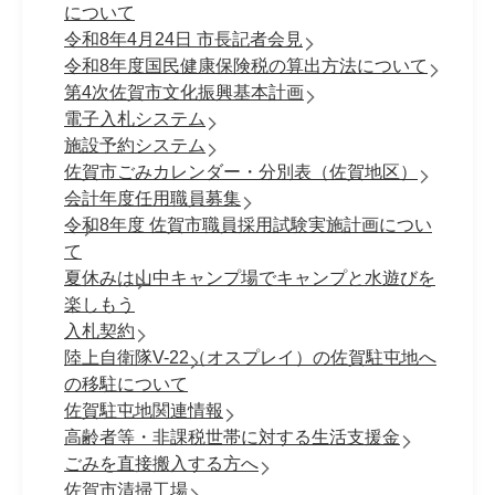
について
令和8年4月24日 市長記者会見
令和8年度国民健康保険税の算出方法について
第4次佐賀市文化振興基本計画
電子入札システム
施設予約システム
佐賀市ごみカレンダー・分別表（佐賀地区）
会計年度任用職員募集
令和8年度 佐賀市職員採⽤試験実施計画につい
て
夏休みは山中キャンプ場でキャンプと水遊びを
楽しもう
入札契約
陸上自衛隊V-22（オスプレイ）の佐賀駐屯地へ
の移駐について
佐賀駐屯地関連情報
高齢者等・非課税世帯に対する生活支援金
ごみを直接搬入する方へ
佐賀市清掃工場