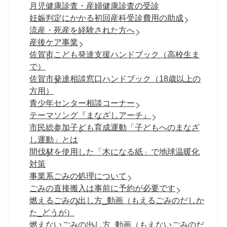
月児健康診査・産婦健康診査の受診
妊娠判定にかかる初回産科受診費用の助成
流産・死産を経験された方へ
産後ケア事業
佐賀市こども発達支援ハンドブック（高校生ま
で）
佐賀市発達相談窓口ハンドブック（18歳以上の
方用）
青少年センター相談コーナー
テーマソング『まなざしアーチ』
市民総参加子ども育成運動「子どもへのまなざ
し運動」とは
間伐材を使用した「木になる紙」で地球温暖化
対策
事業系ごみの処理について
ごみの直接搬入は事前に予約が必要です
燃えるごみの出し方_動画（もえるごみのだしか
た_どうが）
燃えないごみの出し方_動画（もえないごみのだ