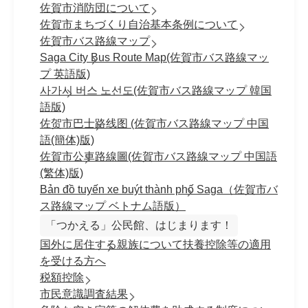
佐賀市消防団について
佐賀市まちづくり自治基本条例について
佐賀市バス路線マップ
Saga City Bus Route Map(佐賀市バス路線マッ
プ 英語版)
사가시 버스 노선도(佐賀市バス路線マップ 韓国
語版)
佐贺市巴士路线图 (佐賀市バス路線マップ 中国
語(簡体)版)
佐賀市公車路線圖(佐賀市バス路線マップ 中国語
(繁体)版)
Bản đồ tuyến xe buýt thành phố Saga（佐賀市バ
ス路線マップ ベトナム語版）
「つかえる」公民館、はじまります！
国外に居住する親族について扶養控除等の適用
を受ける方へ
税額控除
市民意識調査結果