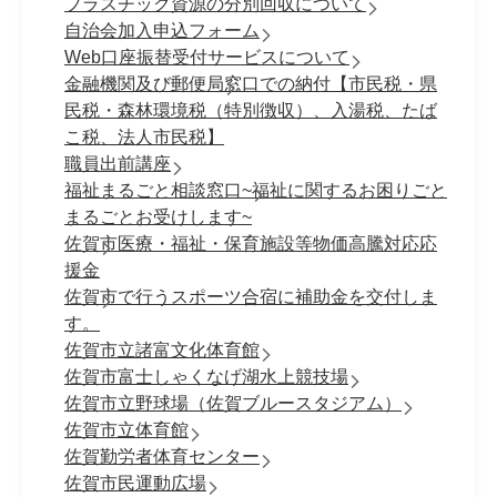
プラスチック資源の分別回収について
自治会加入申込フォーム
Web口座振替受付サービスについて
金融機関及び郵便局窓口での納付【市民税・県
民税・森林環境税（特別徴収）、入湯税、たば
こ税、法人市民税】
職員出前講座
福祉まるごと相談窓口~福祉に関するお困りごと
まるごとお受けします~
佐賀市医療・福祉・保育施設等物価高騰対応応
援金
佐賀市で行うスポーツ合宿に補助金を交付しま
す。
佐賀市立諸富文化体育館
佐賀市富士しゃくなげ湖水上競技場
佐賀市立野球場（佐賀ブルースタジアム）
佐賀市立体育館
佐賀勤労者体育センター
佐賀市民運動広場