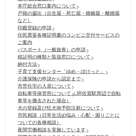
本庁総合窓口案内について
戸籍の届出（出生届・死亡届・婚姻届・離婚届
など）
印鑑登録の申請
住民票等各種証明書のコンビニ交付サービスの
ご案内
パスポート（一般旅券）の申請
税証明の種類と取扱窓口について
納付方法
子育て支援センター「ゆめ・ぽけっと」
介護保険の申請から認定まで
市営住宅の入居について
自転車等保管所について（JR佐賀駅周辺で自転
車等を撤去された場合）
犬の登録及び狂犬病予防注射について
市民相談（日常生活の悩み・心配・困りごとに
ついての各種相談）
夜間労働相談を実施しています