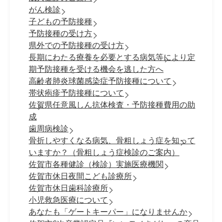
がん検診
子どもの予防接種
予防接種の受け方
県外での予防接種の受け方
長期にわたる療養を必要とする病気等により定
期予防接種を受ける機会を逃した方へ
高齢者肺炎球菌感染症予防接種について
帯状疱疹予防接種について
佐賀県任意風しん抗体検査・予防接種費用の助
成
歯周病検診
骨折しやすくなる病気、骨粗しょう症を知って
いますか？（骨粗しょう症検診のご案内）
佐賀市各種健診（検診）実施医療機関
佐賀市休日夜間こども診療所
佐賀市休日歯科診療所
小児救急医療について
あなたも「ゲートキーパー」になりませんか