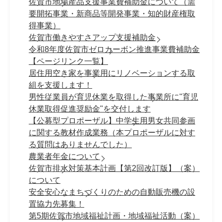
佐賀市地場産品支援事業費補助金について（需
要開拓事業・新商品等開発事業・知的財産権取
得事業）
佐賀市働きやすさアップ支援補助金
令和8年度佐賀市ゼロカーボン推進事業費補助金
【ページリンク一覧】
居住用空き家を事業用にリノベーションする取
組を支援します！
男性従業員が育児休業を取得した事業所に"育児
休業取得促進奨励金"を交付します
【公募型プロポーザル】中学生用男女共同参画
に関する教材作成業務（本プロポーザルに対す
る質問はありませんでした）
農業者年金について
佐賀市排水対策基本計画【第2回改訂版】（案）
について
安全安心なまちづくりのための自動販売機の設
置協力先募集！
第5期佐賀市地域福祉計画・地域福祉活動（案）