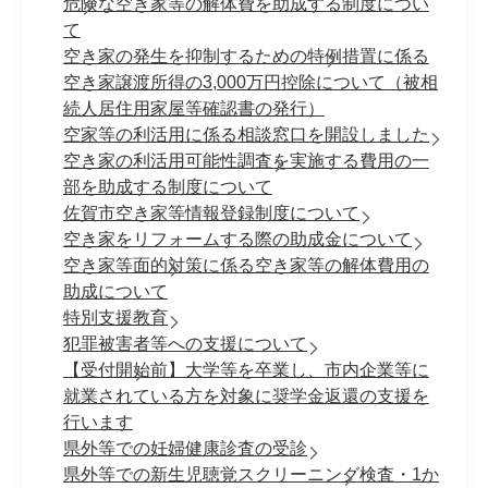
危険な空き家等の解体費を助成する制度につい
て
空き家の発生を抑制するための特例措置に係る
空き家譲渡所得の3,000万円控除について（被相
続人居住用家屋等確認書の発行）
空家等の利活用に係る相談窓口を開設しました
空き家の利活用可能性調査を実施する費用の一
部を助成する制度について
佐賀市空き家等情報登録制度について
空き家をリフォームする際の助成金について
空き家等面的対策に係る空き家等の解体費用の
助成について
特別支援教育
犯罪被害者等への支援について
【受付開始前】大学等を卒業し、市内企業等に
就業されている方を対象に奨学金返還の支援を
行います
県外等での妊婦健康診査の受診
県外等での新生児聴覚スクリーニング検査・1か