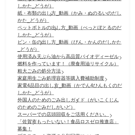
しかた_どうが）
紙・布類の出し方_動画（かみ・ぬのるいのだし
かた_どうが）
ペットボトルの出し方_動画（ぺっとぼとるのだ
しかた_どうが）
ビン・缶の出し方_動画（びん・かんのだしかた
_どうが）
使用済み天ぷら油から高品質バイオディーゼル
燃料を作っています！（廃食用油リサイクル）
粗大ごみの処分方法
家庭用生ごみ処理容器等購入費補助制度
家電4品目の出し方_動画（かでん4ひんもくのだ
しかた_どうが）
外国人のためのごみ出しガイド（がいこくじん
のためのごみだしがいど）
スーパーでの店頭回収をご活用ください。
「佐賀市もったいない！食品ロスゼロ推進店」
募集！