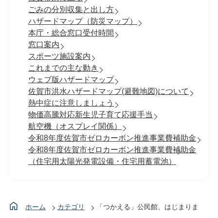
ごみの分別収集と出し方
ハザードマップ（防災マップ）
本庁・総合窓口受付時間
窓口案内
スポーツ施設案内
これまでの主な動き
ウェブ版ハザードマップ
佐賀市洪水ハザードマップ(避難地図)について
熱中症に注意しましょう
物価高騰対応新生児子育て応援手当
航空機（オスプレイ関係）
令和8年度佐賀市ゼロカーボン推進事業費補助金
令和8年度佐賀市ゼロカーボン推進事業費補助金
（住宅用太陽光発電設備・住宅用蓄電池）
ホーム
カテゴリ
「つかえる」公民館、はじまりま