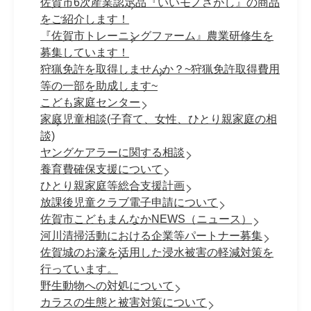
佐賀市6次産業認定品『いいモノさがし』の商品
をご紹介します！
『佐賀市トレーニングファーム』農業研修生を
募集しています！
狩猟免許を取得しませんか？~狩猟免許取得費用
等の一部を助成します~
こども家庭センター
家庭児童相談(子育て、女性、ひとり親家庭の相
談)
ヤングケアラーに関する相談
養育費確保支援について
ひとり親家庭等総合支援計画
放課後児童クラブ電子申請について
佐賀市こどもまんなかNEWS（ニュース）
河川清掃活動における企業等パートナー募集
佐賀城のお濠を活用した浸水被害の軽減対策を
行っています。
野生動物への対処について
カラスの生態と被害対策について