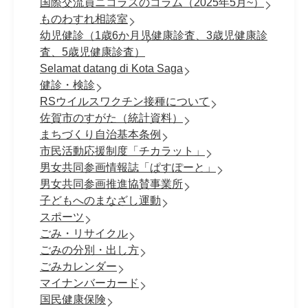
国際交流員ニコラスのコラム（2025年5月~）
ものわすれ相談室
幼児健診（1歳6か月児健康診査、3歳児健康診
査、5歳児健康診査）
Selamat datang di Kota Saga
健診・検診
RSウイルスワクチン接種について
佐賀市のすがた（統計資料）
まちづくり自治基本条例
市民活動応援制度「チカラット」
男女共同参画情報誌「ぱすぽーと」
男女共同参画推進協賛事業所
子どもへのまなざし運動
スポーツ
ごみ・リサイクル
ごみの分別・出し方
ごみカレンダー
マイナンバーカード
国民健康保険