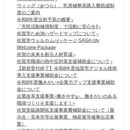
ウィッグ（かつら）、乳房補整具購入費助成制
度のご案内
令和8年度当初予算の概要
「市民活動補償制度」で活動に安心を!!
佐賀市ため池ハザードマップについて
佐賀市ウェルカムパッケージ SAGA city
Welcome Package
佐賀の未来を創る人材育成
佐賀市職場の熱中症対策支援補助金について
【新規受付終了】令和8年度佐賀市デジタル技術
導入支援事業補助金について
令和8年度働きがい×企業力アップ支援事業補助
金について
企業改革支援事業~働きやすい、働きがいのある
職場づくりを支援します！~
佐賀市販路開拓支援事業費補助金について（展
示会・見本市等出展事業、物産展等催事出店事
業）