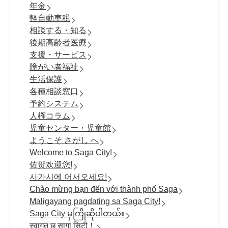
年金
軽自動車税
相談する・知る
後期高齢者医療
支援・サービス
障がい者福祉
生活保護
各種相談窓口
予約システム
人権コラム
児童センター・児童館
ようこそ さがし へ
Welcome to Saga City!
佐贺欢迎您!
사가시에 어서오세요!
Chào mừng bạn đến với thành phố Saga
Maligayang pagdating sa Saga City!
Saga City မှကြိုဆိုပါတယ်။
स्वागत छ सागा सिटी！