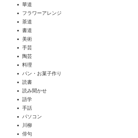
華道
フラワーアレンジ
茶道
書道
美術
手芸
陶芸
料理
パン・お菓子作り
読書
読み聞かせ
語学
手話
パソコン
川柳
俳句