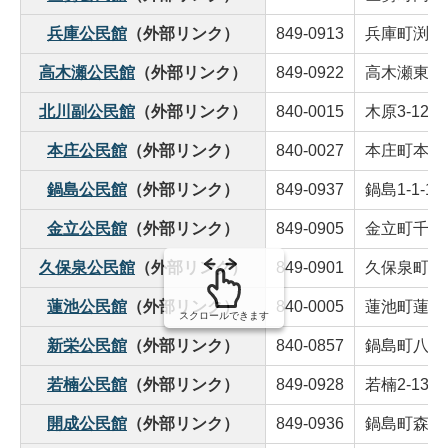
兵庫公民館
（外部リンク）
849-0913
兵庫町渕12
高木瀬公民館
（外部リンク）
849-0922
高木瀬東5-1
北川副公民館
（外部リンク）
840-0015
木原3-12-8
本庄公民館
（外部リンク）
840-0027
本庄町本庄2
鍋島公民館
（外部リンク）
849-0937
鍋島1-1-1
金立公民館
（外部リンク）
849-0905
金立町千布23
久保泉公民館
（外部リンク）
849-0901
久保泉町川久
蓮池公民館
（外部リンク）
840-0005
蓮池町蓮池6
スクロールできます
新栄公民館
（外部リンク）
840-0857
鍋島町八戸12
若楠公民館
（外部リンク）
849-0928
若楠2-13-1
開成公民館
（外部リンク）
849-0936
鍋島町森田2