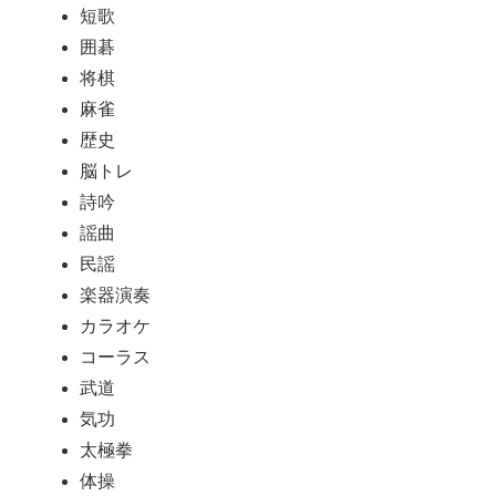
短歌
囲碁
将棋
麻雀
歴史
脳トレ
詩吟
謡曲
民謡
楽器演奏
カラオケ
コーラス
武道
気功
太極拳
体操