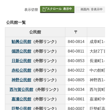
スクロール
表示中
表
表示切替
画面内
非表示中
組
み
公民館一覧
の
公民館
〒
勧興公民館
（外部リンク）
840-0814
成章町1-8
循誘公民館
（外部リンク）
840-0811
大財2丁目2-
日新公民館
（外部リンク）
840-0853
長瀬町1-20
赤松公民館
（外部リンク）
840-0022
中の館町4-
神野公民館
（外部リンク）
840-0805
神野西1-4-
西与賀公民館
（外部リンク）
840-0034
西与賀町厘外
嘉瀬公民館
（外部リンク）
840-0861
嘉瀬町中原1
巨勢公民館
（外部リンク）
840-0007
巨勢町高尾10