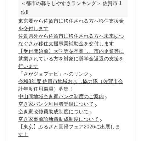
＜都市の暮らしやすさランキング＞ 佐賀市 1
位!!
東京圏から佐賀市に移住される方へ移住支援金
を交付します
佐賀県外から佐賀市に移住される方へ未来につ
なぐさが移住支援事業補助金を交付します
【受付開始前】大学等を卒業し、市内企業等に
就業されている方を対象に奨学金返還の支援を
行います
「さがジョブナビ」へのリンク
令和8年度 佐賀市地域おこし協力隊（佐賀市会
計年度任用職員）募集！
中山間地域空き家バンク制度のご案内
空き家バンク利用者登録について
空き家改修費助成制度について
空き家事前診断費助成制度について
【東京】ふるさと回帰フェア2026に出展しま
す！