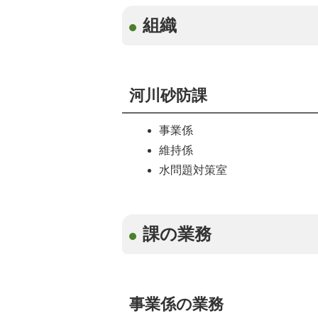
組織
河川砂防課
事業係
維持係
水問題対策室
課の業務
事業係の業務