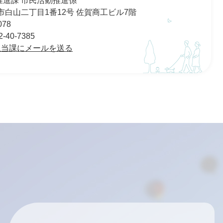
推進課 市民活動推進係
佐賀市白山二丁目1番12号 佐賀商工ビル7階
078
40-7385
担当課にメールを送る