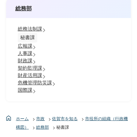
総務部
総務法制課
秘書課
広報課
人事課
財政課
契約監理課
財産活用課
危機管理防災課
国際課
ホーム
市政
佐賀市を知る
市役所の組織（行政機
構図）
総務部
秘書課