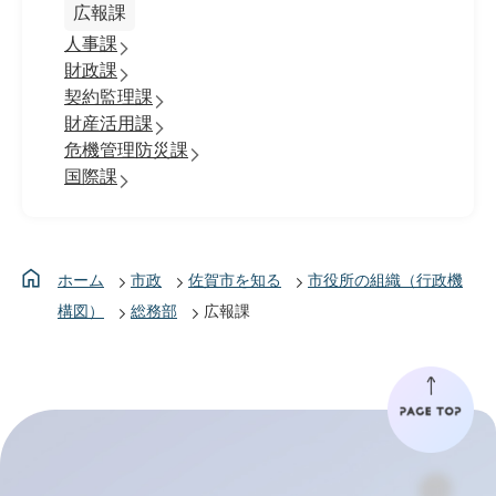
広報課
人事課
財政課
契約監理課
財産活用課
危機管理防災課
国際課
ホーム
市政
佐賀市を知る
市役所の組織（行政機
構図）
総務部
広報課