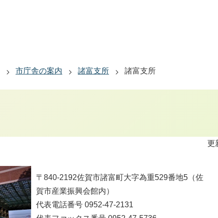
市庁舎の案内
諸富支所
諸富支所
更
〒840-2192佐賀市諸富町大字為重529番地5（佐
賀市産業振興会館内）
代表電話番号 0952-47-2131