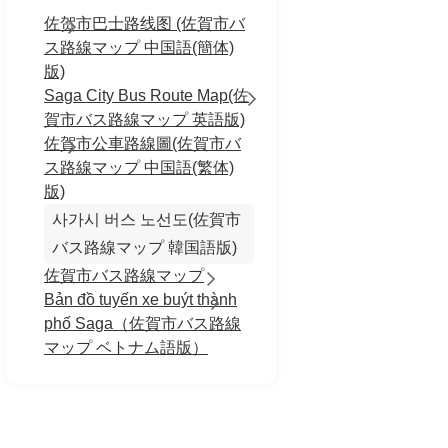
佐贺市巴士路线图 (佐賀市バ
ス路線マップ 中国語(簡体)
版)
Saga City Bus Route Map(佐
賀市バス路線マップ 英語版)
佐賀市公車路線圖(佐賀市バ
ス路線マップ 中国語(繁体)
版)
사가시 버스 노선도(佐賀市
バス路線マップ 韓国語版)
佐賀市バス路線マップ
Bản đồ tuyến xe buýt thành
phố Saga（佐賀市バス路線
マップ ベトナム語版）