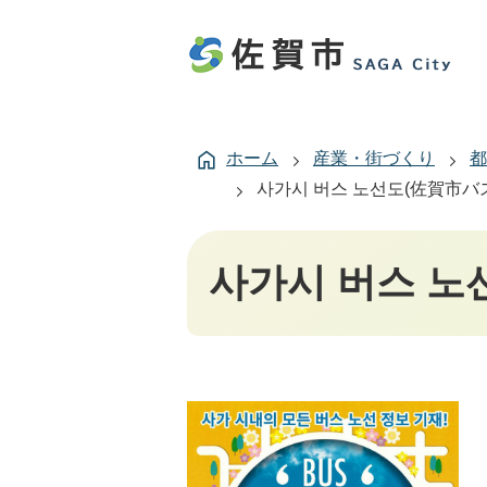
ホーム
産業・街づくり
都
사가시 버스 노선도(佐賀市バ
사가시 버스 노