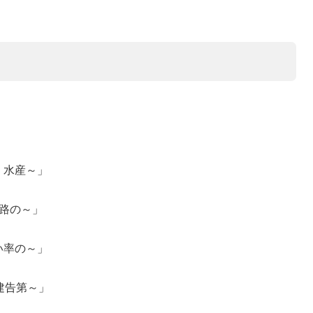
、水産～」
道路の～」
い率の～」
8建告第～」