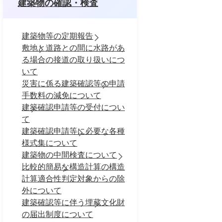
建築物の確認・検査
建築物等の定期報告
敷地と道路との間に水路があ
る場合の接道の取り扱いにつ
いて
災害に係る建築確認等の申請
手数料の減免について
建築確認申請等の受付につい
て
建築確認申請等に必要な各種
様式集について
建築物の中間検査について
比較的簡易な構造計算の構造
計算適合性判定対象からの除
外について
建築確認等に伴う埋蔵文化財
の届出制度について