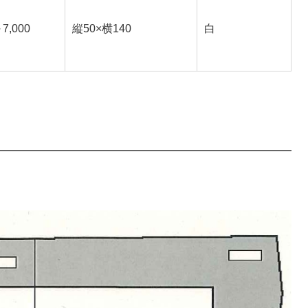
7,000
縦50×横140
白