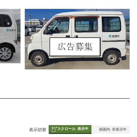
スクロール
表示中
表
表示切替
画面内
非表示中
組