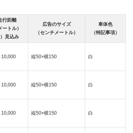
み
の
走行距離
広告のサイズ
車体色
メートル）
（センチメートル）
（特記事項）
）見込み
10,000
縦50×横150
白
10,000
縦50×横150
白
10,000
縦50×横150
白