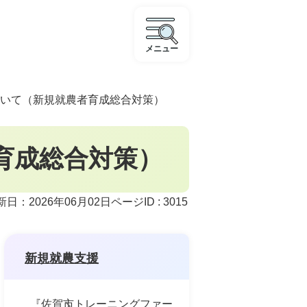
メニュー
いて（新規就農者育成総合対策）
育成総合対策）
ページID :
3015
新日：2026年06月02日
新規就農支援
『佐賀市トレーニングファー