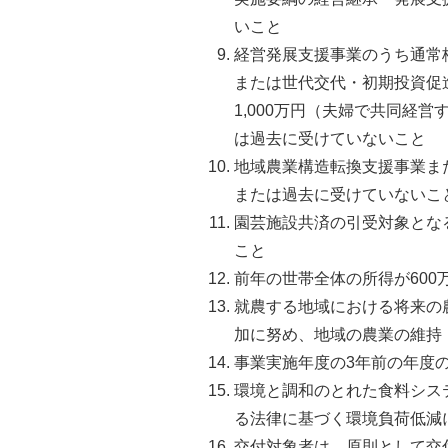
いこと
経営発展支援事業のうち通常
または世代交代・初期投資促
1,000万円（夫婦で共同経営
は過去に受けていないこと
地域農業構造転換支援事業ま
または過去に受けていないこ
園芸施設共済の引受対象とな
こと
前年の世帯全体の所得が600
就農する地域における将来の
加に努め、地域の農業の維持
事業実施年度の3年前の年度
環境と調和のとれた食料シス
る法律に基づく環境負荷低減
交付対象者は、原則として交