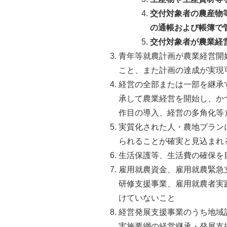
交付対象者の農産物
の通帳および帳簿で
交付対象者が農業経
青年等就農計画が農業経営開
こと、また計画の達成が実現
経営の全部または一部を継承
承して農業経営を開始し、か
作目の導入、経営の多角化等
実質化された人・農地プラン
られることが確実と見込まれ
生活保護等、生活費の確保を
雇用就農資金、雇用就農緊急
研修支援事業、雇用就農者実
けていないこと
経営発展支援事業のうち地域
実施要綱の経営継承・発展支