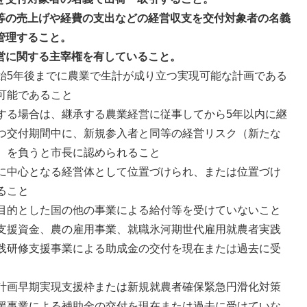
等の売上げや経費の支出などの経営収支を交付対象者の名義
管理すること。
営に関する主宰権を有していること。
始5年後までに農業で生計が成り立つ実現可能な計画である
可能であること
する場合は、継承する農業経営に従事してから5年以内に継
つ交付期間中に、新規参入者と同等の経営リスク（新たな
）を負うと市長に認められること
に中心となる経営体として位置づけられ、または位置づけ
ること
目的とした国の他の事業による給付等を受けていないこと
支援資金、農の雇用事業、就職氷河期世代雇用就農者実践
践研修支援事業による助成金の交付を現在または過去に受
計画早期実現支援枠または新規就農者確保緊急円滑化対策
援事業による補助金の交付を現在または過去に受けていな