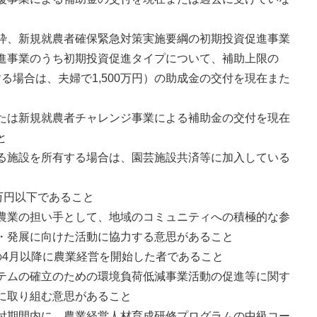
枠、新規就農者確保緊急対策実施要綱の初期投資促進事業
進事業のうち初期投資促進タイプについて、補助上限の
する場合は、夫婦で1,500万円）の助成金の交付を現在また
たは新規就農者チャレンジ事業による補助金の交付を現在
と
る施設を所有する場合は、園芸施設共済等に加入している
万円以下であること
農業の担い手として、地域のコミュニティへの積極的な参
・発展に向けた活動に協力する意思があること
の4月以降に農業経営を開始した者であること
テムの確立のための環境負荷低減事業活動の促進等に関す
に取り組む意思があること
付期間内に、農業経営人材育成研修プログラムの中級コー