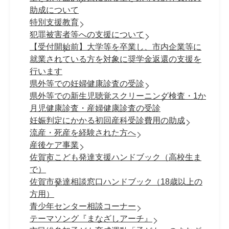
助成について
特別支援教育
犯罪被害者等への支援について
【受付開始前】大学等を卒業し、市内企業等に
就業されている方を対象に奨学金返還の支援を
行います
県外等での妊婦健康診査の受診
県外等での新生児聴覚スクリーニング検査・1か
月児健康診査・産婦健康診査の受診
妊娠判定にかかる初回産科受診費用の助成
流産・死産を経験された方へ
産後ケア事業
佐賀市こども発達支援ハンドブック（高校生ま
で）
佐賀市発達相談窓口ハンドブック（18歳以上の
方用）
青少年センター相談コーナー
テーマソング『まなざしアーチ』