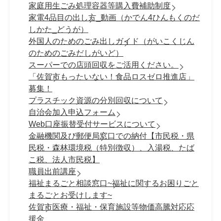
家庭用生ごみ処理容器等購入費補助制度
家電4品目の出し方_動画（かでん4ひんもくのだ
しかた_どうが）
外国人のためのごみ出しガイド（がいこくじん
のためのごみだしがいど）
スーパーでの店頭回収をご活用ください。
「佐賀市もったいない！食品ロスゼロ推進店」
募集！
プラスチック資源の分別回収について
自治会加入申込フォーム
Web口座振替受付サービスについて
金融機関及び郵便局窓口での納付【市民税・県
民税・森林環境税（特別徴収）、入湯税、たば
こ税、法人市民税】
職員出前講座
福祉まるごと相談窓口~福祉に関するお困りごと
まるごとお受けします~
佐賀市医療・福祉・保育施設等物価高騰対応応
援金