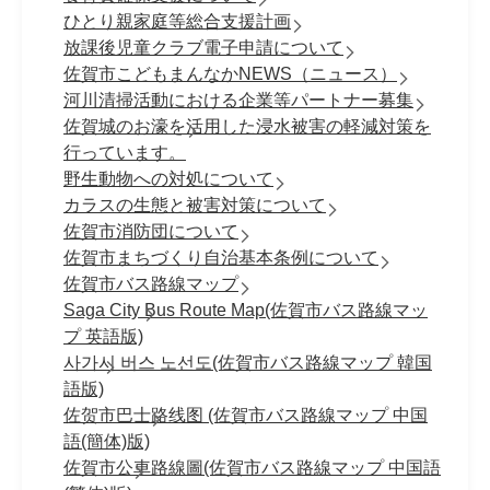
ひとり親家庭等総合支援計画
放課後児童クラブ電子申請について
佐賀市こどもまんなかNEWS（ニュース）
河川清掃活動における企業等パートナー募集
佐賀城のお濠を活用した浸水被害の軽減対策を
行っています。
野生動物への対処について
カラスの生態と被害対策について
佐賀市消防団について
佐賀市まちづくり自治基本条例について
佐賀市バス路線マップ
Saga City Bus Route Map(佐賀市バス路線マッ
プ 英語版)
사가시 버스 노선도(佐賀市バス路線マップ 韓国
語版)
佐贺市巴士路线图 (佐賀市バス路線マップ 中国
語(簡体)版)
佐賀市公車路線圖(佐賀市バス路線マップ 中国語