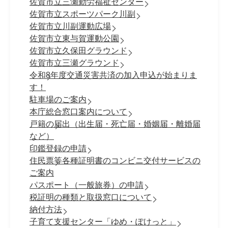
佐賀市立三瀬勤労福祉センター
佐賀市立スポーツパーク川副
佐賀市立川副運動広場
佐賀市立東与賀運動公園
佐賀市立久保田グラウンド
佐賀市立三瀬グラウンド
令和8年度交通災害共済の加入申込が始まりま
す！
駐車場のご案内
本庁総合窓口案内について
戸籍の届出（出生届・死亡届・婚姻届・離婚届
など）
印鑑登録の申請
住民票等各種証明書のコンビニ交付サービスの
ご案内
パスポート（一般旅券）の申請
税証明の種類と取扱窓口について
納付方法
子育て支援センター「ゆめ・ぽけっと」