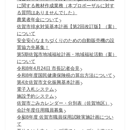
に関する教材作成業務（本プロポーザルに対す
る質問はありませんでした）
農業者年金について
佐賀市排水対策基本計画【第2回改訂版】（案）
について
安全安心なまちづくりのための自動販売機の設
置協力先募集！
第5期佐賀市地域福祉計画・地域福祉活動（案）
について
令和8年4月24日 市長記者会見
令和8年度国民健康保険税の算出方法について
第4次佐賀市文化振興基本計画
電子入札システム
施設予約システム
佐賀市ごみカレンダー・分別表（佐賀地区）
会計年度任用職員募集
令和8年度 佐賀市職員採⽤試験実施計画につい
て