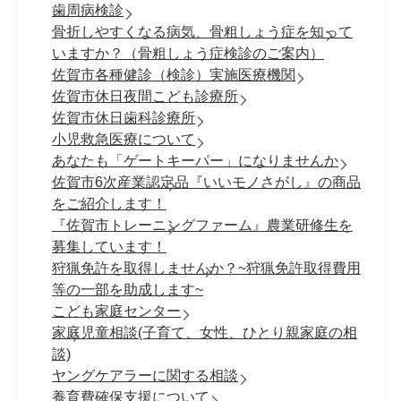
歯周病検診
骨折しやすくなる病気、骨粗しょう症を知って
いますか？（骨粗しょう症検診のご案内）
佐賀市各種健診（検診）実施医療機関
佐賀市休日夜間こども診療所
佐賀市休日歯科診療所
小児救急医療について
あなたも「ゲートキーパー」になりませんか
佐賀市6次産業認定品『いいモノさがし』の商品
をご紹介します！
『佐賀市トレーニングファーム』農業研修生を
募集しています！
狩猟免許を取得しませんか？~狩猟免許取得費用
等の一部を助成します~
こども家庭センター
家庭児童相談(子育て、女性、ひとり親家庭の相
談)
ヤングケアラーに関する相談
養育費確保支援について