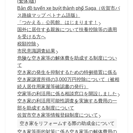
(繁体)版)
Bản đồ tuyến xe buýt thành phố Saga（佐賀市バ
ス路線マップ ベトナム語版）
「つかえる」公民館、はじまります！
国外に居住する親族について扶養控除等の適用
を受ける方へ
税額控除
市民意識調査結果
危険な空き家等の解体費を助成する制度につい
て
空き家の発生を抑制するための特例措置に係る
空き家譲渡所得の3,000万円控除について（被相
続人居住用家屋等確認書の発行）
空家等の利活用に係る相談窓口を開設しました
空き家の利活用可能性調査を実施する費用の一
部を助成する制度について
佐賀市空き家等情報登録制度について
空き家をリフォームする際の助成金について
空き家等面的対策に係る空き家等の解体費用の