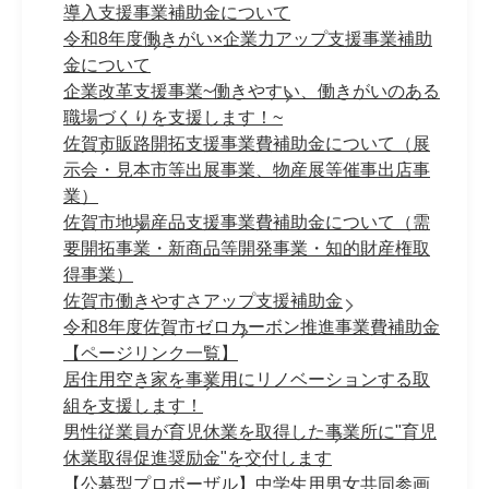
導入支援事業補助金について
令和8年度働きがい×企業力アップ支援事業補助
金について
企業改革支援事業~働きやすい、働きがいのある
職場づくりを支援します！~
佐賀市販路開拓支援事業費補助金について（展
示会・見本市等出展事業、物産展等催事出店事
業）
佐賀市地場産品支援事業費補助金について（需
要開拓事業・新商品等開発事業・知的財産権取
得事業）
佐賀市働きやすさアップ支援補助金
令和8年度佐賀市ゼロカーボン推進事業費補助金
【ページリンク一覧】
居住用空き家を事業用にリノベーションする取
組を支援します！
男性従業員が育児休業を取得した事業所に"育児
休業取得促進奨励金"を交付します
【公募型プロポーザル】中学生用男女共同参画