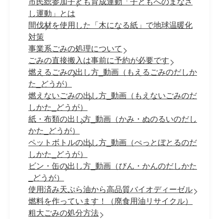
市民総参加子ども育成運動「子どもへのまなざ
し運動」とは
間伐材を使用した「木になる紙」で地球温暖化
対策
事業系ごみの処理について
ごみの直接搬入は事前に予約が必要です
燃えるごみの出し方_動画（もえるごみのだしか
た_どうが）
燃えないごみの出し方_動画（もえないごみのだ
しかた_どうが）
紙・布類の出し方_動画（かみ・ぬのるいのだし
かた_どうが）
ペットボトルの出し方_動画（ぺっとぼとるのだ
しかた_どうが）
ビン・缶の出し方_動画（びん・かんのだしかた
_どうが）
使用済み天ぷら油から高品質バイオディーゼル
燃料を作っています！（廃食用油リサイクル）
粗大ごみの処分方法