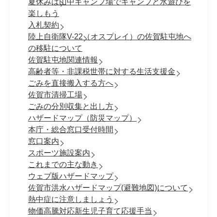
夏休みは山中キャンプ場でキャンプと水遊びを
楽しもう
入札契約
陸上自衛隊V-22（オスプレイ）の佐賀駐屯地へ
の移駐について
佐賀駐屯地関連情報
高齢者等・非課税世帯に対する生活支援金
ごみを直接搬入する方へ
佐賀市清掃工場
ごみの分別収集と出し方
ハザードマップ（防災マップ）
本庁・総合窓口受付時間
窓口案内
スポーツ施設案内
これまでの主な動き
ウェブ版ハザードマップ
佐賀市洪水ハザードマップ(避難地図)について
熱中症に注意しましょう
物価高騰対応新生児子育て応援手当