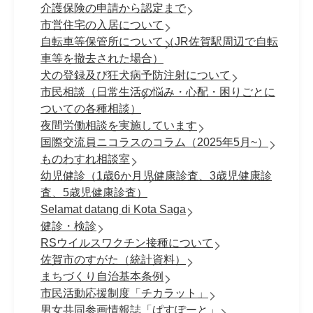
介護保険の申請から認定まで
市営住宅の入居について
自転車等保管所について（JR佐賀駅周辺で自転
車等を撤去された場合）
犬の登録及び狂犬病予防注射について
市民相談（日常生活の悩み・心配・困りごとに
ついての各種相談）
夜間労働相談を実施しています
国際交流員ニコラスのコラム（2025年5月~）
ものわすれ相談室
幼児健診（1歳6か月児健康診査、3歳児健康診
査、5歳児健康診査）
Selamat datang di Kota Saga
健診・検診
RSウイルスワクチン接種について
佐賀市のすがた（統計資料）
まちづくり自治基本条例
市民活動応援制度「チカラット」
男女共同参画情報誌「ぱすぽーと」