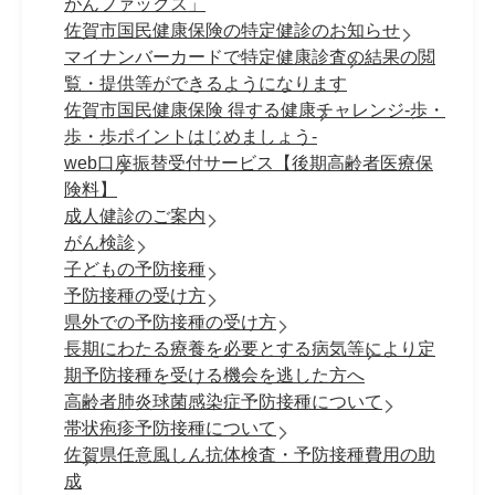
がんファックス」
佐賀市国民健康保険の特定健診のお知らせ
マイナンバーカードで特定健康診査の結果の閲
覧・提供等ができるようになります
佐賀市国民健康保険 得する健康チャレンジ-歩・
歩・歩ポイントはじめましょう-
web口座振替受付サービス【後期高齢者医療保
険料】
成人健診のご案内
がん検診
子どもの予防接種
予防接種の受け方
県外での予防接種の受け方
長期にわたる療養を必要とする病気等により定
期予防接種を受ける機会を逃した方へ
高齢者肺炎球菌感染症予防接種について
帯状疱疹予防接種について
佐賀県任意風しん抗体検査・予防接種費用の助
成