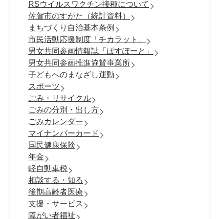
RSウイルスワクチン接種について
佐賀市のすがた（統計資料）
まちづくり自治基本条例
市民活動応援制度「チカラット」
男女共同参画情報誌「ぱすぽーと」
男女共同参画推進協賛事業所
子どもへのまなざし運動
スポーツ
ごみ・リサイクル
ごみの分別・出し方
ごみカレンダー
マイナンバーカード
国民健康保険
年金
軽自動車税
相談する・知る
後期高齢者医療
支援・サービス
障がい者福祉