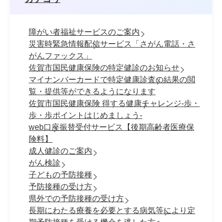
障がい者福祉サービスのご案内
災害時緊急情報配信サービス「さがん電話・さ
がんファックス」
佐賀市国民健康保険の特定健診のお知らせ
マイナンバーカードで特定健康診査の結果の閲
覧・提供等ができるようになります
佐賀市国民健康保険 得する健康チャレンジ-歩・
歩・歩ポイントはじめましょう-
web口座振替受付サービス【後期高齢者医療保
険料】
成人健診のご案内
がん検診
子どもの予防接種
予防接種の受け方
県外での予防接種の受け方
長期にわたる療養を必要とする病気等により定