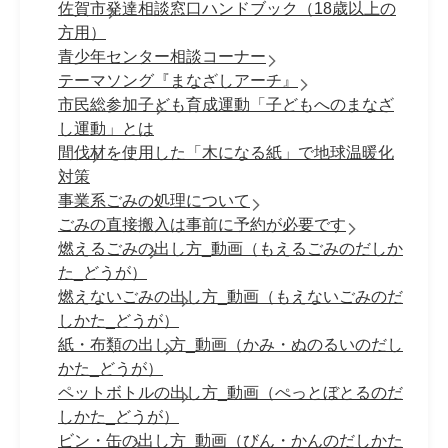
佐賀市発達相談窓口ハンドブック（18歳以上の
方用）
青少年センター相談コーナー
テーマソング『まなざしアーチ』
市民総参加子ども育成運動「子どもへのまなざ
し運動」とは
間伐材を使用した「木になる紙」で地球温暖化
対策
事業系ごみの処理について
ごみの直接搬入は事前に予約が必要です
燃えるごみの出し方_動画（もえるごみのだしか
た_どうが）
燃えないごみの出し方_動画（もえないごみのだ
しかた_どうが）
紙・布類の出し方_動画（かみ・ぬのるいのだし
かた_どうが）
ペットボトルの出し方_動画（ぺっとぼとるのだ
しかた_どうが）
ビン・缶の出し方_動画（びん・かんのだしかた