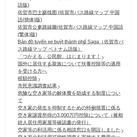
語版)
佐贺市巴士路线图 (佐賀市バス路線マップ 中国
語(簡体)版)
佐賀市公車路線圖(佐賀市バス路線マップ 中国語
(繁体)版)
Bản đồ tuyến xe buýt thành phố Saga（佐賀市バ
ス路線マップ ベトナム語版）
「つかえる」公民館、はじまります！
国外に居住する親族について扶養控除等の適用
を受ける方へ
税額控除
市民意識調査結果
危険な空き家等の解体費を助成する制度につい
て
空き家の発生を抑制するための特例措置に係る
空き家譲渡所得の3,000万円控除について（被相
続人居住用家屋等確認書の発行）
空家等の利活用に係る相談窓口を開設しました