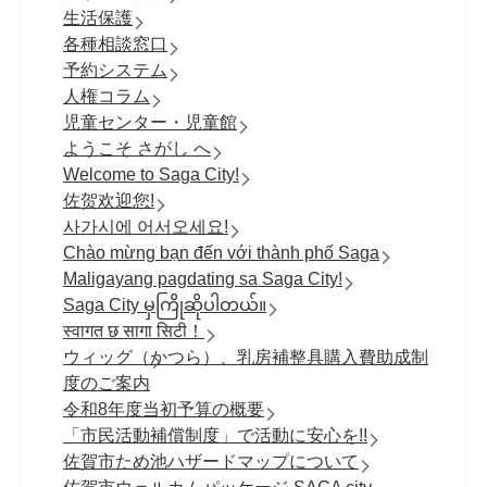
生活保護
各種相談窓口
予約システム
人権コラム
児童センター・児童館
ようこそ さがし へ
Welcome to Saga City!
佐贺欢迎您!
사가시에 어서오세요!
Chào mừng bạn đến với thành phố Saga
Maligayang pagdating sa Saga City!
Saga City မှကြိုဆိုပါတယ်။
स्वागत छ सागा सिटी！
ウィッグ（かつら）、乳房補整具購入費助成制
度のご案内
令和8年度当初予算の概要
「市民活動補償制度」で活動に安心を!!
佐賀市ため池ハザードマップについて