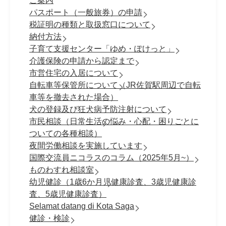
ご案内
パスポート（一般旅券）の申請
税証明の種類と取扱窓口について
納付方法
子育て支援センター「ゆめ・ぽけっと」
介護保険の申請から認定まで
市営住宅の入居について
自転車等保管所について（JR佐賀駅周辺で自転
車等を撤去された場合）
犬の登録及び狂犬病予防注射について
市民相談（日常生活の悩み・心配・困りごとに
ついての各種相談）
夜間労働相談を実施しています
国際交流員ニコラスのコラム（2025年5月~）
ものわすれ相談室
幼児健診（1歳6か月児健康診査、3歳児健康診
査、5歳児健康診査）
Selamat datang di Kota Saga
健診・検診