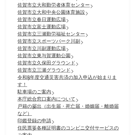
佐賀市立大和勤労者体育センター
佐賀市立大和中央公園体育施設
佐賀市立春日運動広場
佐賀市立富士運動広場
佐賀市立三瀬勤労福祉センター
佐賀市立スポーツパーク川副
佐賀市立川副運動広場
佐賀市立東与賀運動公園
佐賀市立久保田グラウンド
佐賀市立三瀬グラウンド
令和8年度交通災害共済の加入申込が始まりま
す！
駐車場のご案内
本庁総合窓口案内について
戸籍の届出（出生届・死亡届・婚姻届・離婚届
など）
印鑑登録の申請
住民票等各種証明書のコンビニ交付サービスの