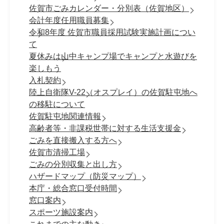
佐賀市ごみカレンダー・分別表（佐賀地区）
会計年度任用職員募集
令和8年度 佐賀市職員採⽤試験実施計画につい
て
夏休みは山中キャンプ場でキャンプと水遊びを
楽しもう
入札契約
陸上自衛隊V-22（オスプレイ）の佐賀駐屯地へ
の移駐について
佐賀駐屯地関連情報
高齢者等・非課税世帯に対する生活支援金
ごみを直接搬入する方へ
佐賀市清掃工場
ごみの分別収集と出し方
ハザードマップ（防災マップ）
本庁・総合窓口受付時間
窓口案内
スポーツ施設案内