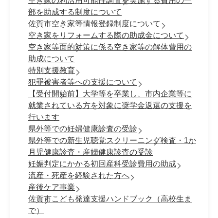
空き家の利活用可能性調査を実施する費用の一
部を助成する制度について
佐賀市空き家等情報登録制度について
空き家をリフォームする際の助成金について
空き家等面的対策に係る空き家等の解体費用の
助成について
特別支援教育
犯罪被害者等への支援について
【受付開始前】大学等を卒業し、市内企業等に
就業されている方を対象に奨学金返還の支援を
行います
県外等での妊婦健康診査の受診
県外等での新生児聴覚スクリーニング検査・1か
月児健康診査・産婦健康診査の受診
妊娠判定にかかる初回産科受診費用の助成
流産・死産を経験された方へ
産後ケア事業
佐賀市こども発達支援ハンドブック（高校生ま
で）