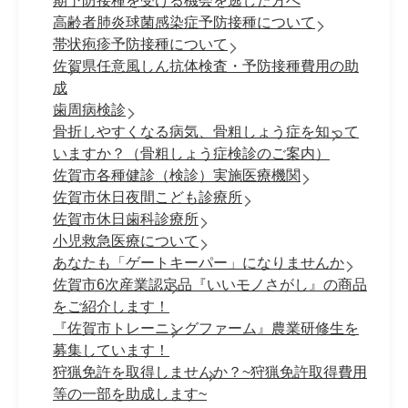
期予防接種を受ける機会を逃した方へ
高齢者肺炎球菌感染症予防接種について
帯状疱疹予防接種について
佐賀県任意風しん抗体検査・予防接種費用の助
成
歯周病検診
骨折しやすくなる病気、骨粗しょう症を知って
いますか？（骨粗しょう症検診のご案内）
佐賀市各種健診（検診）実施医療機関
佐賀市休日夜間こども診療所
佐賀市休日歯科診療所
小児救急医療について
あなたも「ゲートキーパー」になりませんか
佐賀市6次産業認定品『いいモノさがし』の商品
をご紹介します！
『佐賀市トレーニングファーム』農業研修生を
募集しています！
狩猟免許を取得しませんか？~狩猟免許取得費用
等の一部を助成します~