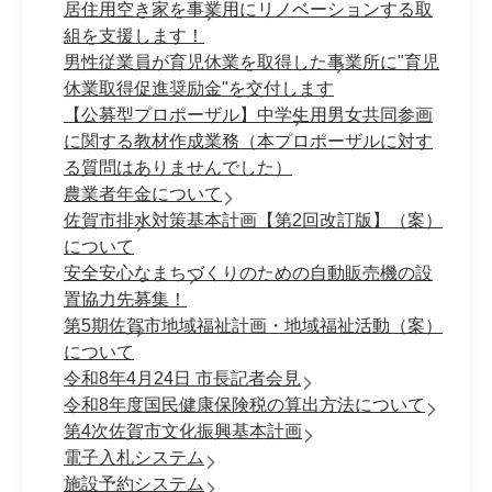
居住用空き家を事業用にリノベーションする取
組を支援します！
男性従業員が育児休業を取得した事業所に"育児
休業取得促進奨励金"を交付します
【公募型プロポーザル】中学生用男女共同参画
に関する教材作成業務（本プロポーザルに対す
る質問はありませんでした）
農業者年金について
佐賀市排水対策基本計画【第2回改訂版】（案）
について
安全安心なまちづくりのための自動販売機の設
置協力先募集！
第5期佐賀市地域福祉計画・地域福祉活動（案）
について
令和8年4月24日 市長記者会見
令和8年度国民健康保険税の算出方法について
第4次佐賀市文化振興基本計画
電子入札システム
施設予約システム