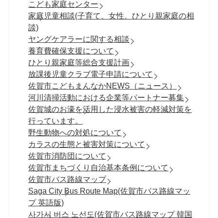
こども家庭センター
家庭児童相談(子育て、女性、ひとり親家庭の相
談)
ヤングケアラーに関する相談
養育費確保支援について
ひとり親家庭等総合支援計画
放課後児童クラブ電子申請について
佐賀市こどもまんなかNEWS（ニュース）
河川清掃活動における企業等パートナー募集
佐賀城のお濠を活用した浸水被害の軽減対策を
行っています。
野生動物への対処について
カラスの生態と被害対策について
佐賀市消防団について
佐賀市まちづくり自治基本条例について
佐賀市バス路線マップ
Saga City Bus Route Map(佐賀市バス路線マッ
プ 英語版)
사가시 버스 노선도(佐賀市バス路線マップ 韓国