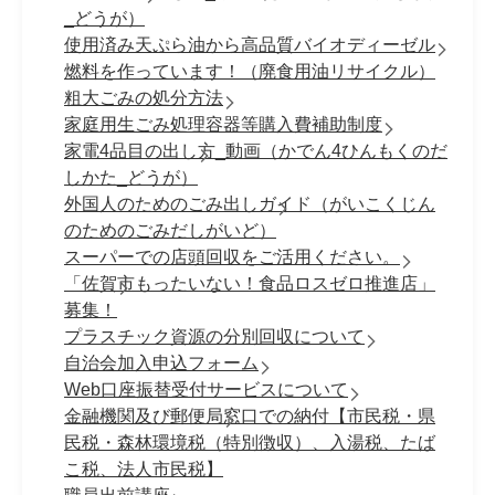
_どうが）
使用済み天ぷら油から高品質バイオディーゼル
燃料を作っています！（廃食用油リサイクル）
粗大ごみの処分方法
家庭用生ごみ処理容器等購入費補助制度
家電4品目の出し方_動画（かでん4ひんもくのだ
しかた_どうが）
外国人のためのごみ出しガイド（がいこくじん
のためのごみだしがいど）
スーパーでの店頭回収をご活用ください。
「佐賀市もったいない！食品ロスゼロ推進店」
募集！
プラスチック資源の分別回収について
自治会加入申込フォーム
Web口座振替受付サービスについて
金融機関及び郵便局窓口での納付【市民税・県
民税・森林環境税（特別徴収）、入湯税、たば
こ税、法人市民税】