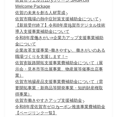
佐賀市ウェルカムパッケージ SAGA city
Welcome Package
佐賀の未来を創る人材育成
佐賀市職場の熱中症対策支援補助金について
【新規受付終了】令和8年度佐賀市デジタル技術
導入支援事業補助金について
令和8年度働きがい×企業力アップ支援事業補助
金について
企業改革支援事業~働きやすい、働きがいのある
職場づくりを支援します！~
佐賀市販路開拓支援事業費補助金について（展
示会・見本市等出展事業、物産展等催事出店事
業）
佐賀市地場産品支援事業費補助金について（需
要開拓事業・新商品等開発事業・知的財産権取
得事業）
佐賀市働きやすさアップ支援補助金
令和8年度佐賀市ゼロカーボン推進事業費補助金
【ページリンク一覧】