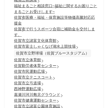
職員出前講座
福祉まるごと相談窓口~福祉に関するお困りごと
まるごとお受けします~
佐賀市医療・福祉・保育施設等物価高騰対応応
援金
佐賀市で行うスポーツ合宿に補助金を交付しま
す。
佐賀市立諸富文化体育館
佐賀市富士しゃくなげ湖水上競技場
佐賀市立野球場（佐賀ブルースタジアム）
佐賀市立体育館
佐賀勤労者体育センター
佐賀市民運動広場
佐賀市立テニスコート
佐賀市立弓道場
西神野運動広場
嘉瀬川河川敷北グラウンド
佐賀市健康運動センター
佐賀市立諸富公園体育施設