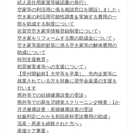
続人居住用家屋等確認書の発行）
空家等の利活用に係る相談窓口を開設しました
空き家の利活用可能性調査を実施する費用の一
部を助成する制度について
佐賀市空き家等情報登録制度について
空き家をリフォームする際の助成金について
空き家等面的対策に係る空き家等の解体費用の
助成について
特別支援教育
犯罪被害者等への支援について
【受付開始前】大学等を卒業し、市内企業等に
就業されている方を対象に奨学金返還の支援を
行います
県外等での妊婦健康診査の受診
県外等での新生児聴覚スクリーニング検査・1か
月児健康診査・産婦健康診査の受診
妊娠判定にかかる初回産科受診費用の助成
流産・死産を経験された方へ
産後ケア事業