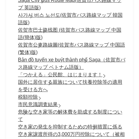
Saga City Bus Route Map(佐賀市バス路線マッ
プ 英語版)
사가시 버스 노선도(佐賀市バス路線マップ 韓国
語版)
佐贺市巴士路线图 (佐賀市バス路線マップ 中国
語(簡体)版)
佐賀市公車路線圖(佐賀市バス路線マップ 中国語
(繁体)版)
Bản đồ tuyến xe buýt thành phố Saga（佐賀市バ
ス路線マップ ベトナム語版）
「つかえる」公民館、はじまります！
国外に居住する親族について扶養控除等の適用
を受ける方へ
税額控除
市民意識調査結果
危険な空き家等の解体費を助成する制度につい
て
空き家の発生を抑制するための特例措置に係る
空き家譲渡所得の3,000万円控除について（被相