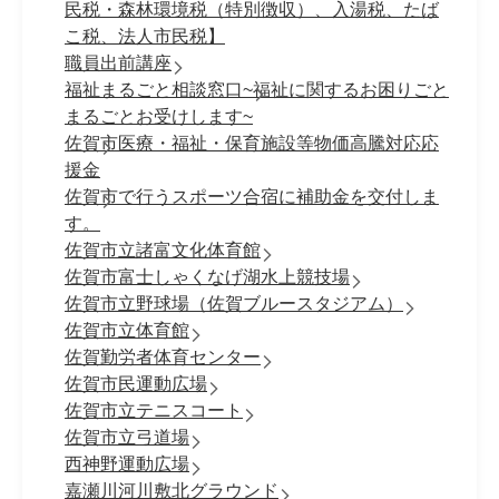
民税・森林環境税（特別徴収）、入湯税、たば
こ税、法人市民税】
職員出前講座
福祉まるごと相談窓口~福祉に関するお困りごと
まるごとお受けします~
佐賀市医療・福祉・保育施設等物価高騰対応応
援金
佐賀市で行うスポーツ合宿に補助金を交付しま
す。
佐賀市立諸富文化体育館
佐賀市富士しゃくなげ湖水上競技場
佐賀市立野球場（佐賀ブルースタジアム）
佐賀市立体育館
佐賀勤労者体育センター
佐賀市民運動広場
佐賀市立テニスコート
佐賀市立弓道場
西神野運動広場
嘉瀬川河川敷北グラウンド