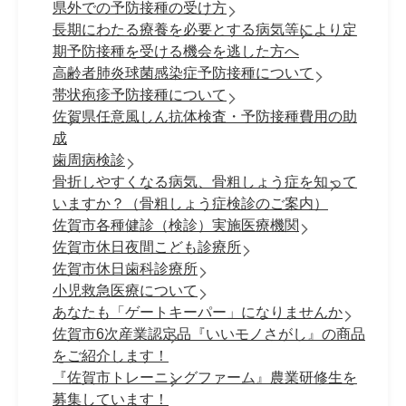
県外での予防接種の受け方
長期にわたる療養を必要とする病気等により定
期予防接種を受ける機会を逃した方へ
高齢者肺炎球菌感染症予防接種について
帯状疱疹予防接種について
佐賀県任意風しん抗体検査・予防接種費用の助
成
歯周病検診
骨折しやすくなる病気、骨粗しょう症を知って
いますか？（骨粗しょう症検診のご案内）
佐賀市各種健診（検診）実施医療機関
佐賀市休日夜間こども診療所
佐賀市休日歯科診療所
小児救急医療について
あなたも「ゲートキーパー」になりませんか
佐賀市6次産業認定品『いいモノさがし』の商品
をご紹介します！
『佐賀市トレーニングファーム』農業研修生を
募集しています！