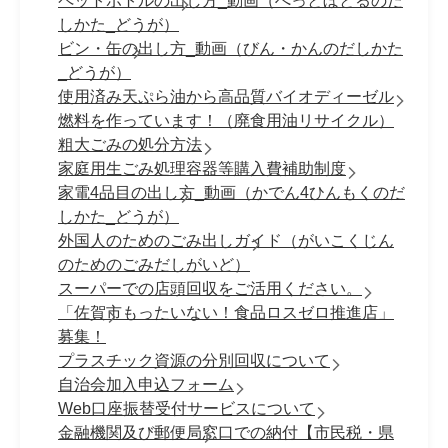
ペットボトルの出し方_動画（ぺっとぼとるのだ
しかた_どうが）
ビン・缶の出し方_動画（びん・かんのだしかた
_どうが）
使用済み天ぷら油から高品質バイオディーゼル
燃料を作っています！（廃食用油リサイクル）
粗大ごみの処分方法
家庭用生ごみ処理容器等購入費補助制度
家電4品目の出し方_動画（かでん4ひんもくのだ
しかた_どうが）
外国人のためのごみ出しガイド（がいこくじん
のためのごみだしがいど）
スーパーでの店頭回収をご活用ください。
「佐賀市もったいない！食品ロスゼロ推進店」
募集！
プラスチック資源の分別回収について
自治会加入申込フォーム
Web口座振替受付サービスについて
金融機関及び郵便局窓口での納付【市民税・県