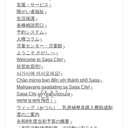
支援・サービス
障がい者福祉
生活保護
各種相談窓口
予約システム
人権コラム
児童センター・児童館
ようこそ さがし へ
Welcome to Saga City!
佐贺欢迎您!
사가시에 어서오세요!
Chào mừng bạn đến với thành phố Saga
Maligayang pagdating sa Saga City!
Saga City မှကြိုဆိုပါတယ်။
स्वागत छ सागा सिटी！
ウィッグ（かつら）、乳房補整具購入費助成制
度のご案内
令和8年度当初予算の概要