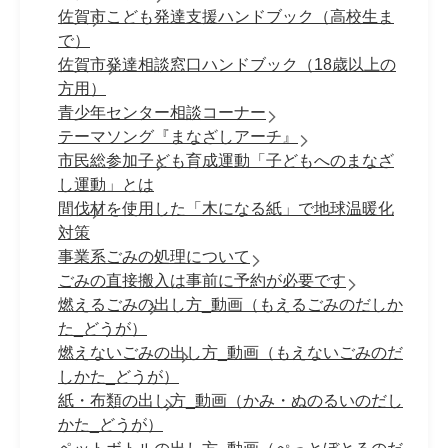
佐賀市こども発達支援ハンドブック（高校生ま
で）
佐賀市発達相談窓口ハンドブック（18歳以上の
方用）
青少年センター相談コーナー
テーマソング『まなざしアーチ』
市民総参加子ども育成運動「子どもへのまなざ
し運動」とは
間伐材を使用した「木になる紙」で地球温暖化
対策
事業系ごみの処理について
ごみの直接搬入は事前に予約が必要です
燃えるごみの出し方_動画（もえるごみのだしか
た_どうが）
燃えないごみの出し方_動画（もえないごみのだ
しかた_どうが）
紙・布類の出し方_動画（かみ・ぬのるいのだし
かた_どうが）