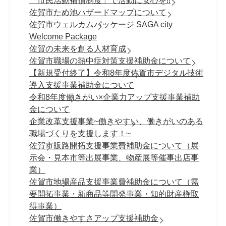
「市民活動補償制度」で活動に安心を!!
佐賀市ため池ハザードマップについて
佐賀市ウェルカムパッケージ SAGA city
Welcome Package
佐賀の未来を創る人材育成
佐賀市職場の熱中症対策支援補助金について
【新規受付終了】令和8年度佐賀市デジタル技術
導入支援事業補助金について
令和8年度働きがい×企業力アップ支援事業補助
金について
企業改革支援事業~働きやすい、働きがいのある
職場づくりを支援します！~
佐賀市販路開拓支援事業費補助金について（展
示会・見本市等出展事業、物産展等催事出店事
業）
佐賀市地場産品支援事業費補助金について（需
要開拓事業・新商品等開発事業・知的財産権取
得事業）
佐賀市働きやすさアップ支援補助金