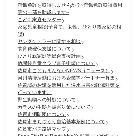
狩猟免許を取得しませんか？~狩猟免許取得費用
等の一部を助成します~
こども家庭センター
家庭児童相談(子育て、女性、ひとり親家庭の相
談)
ヤングケアラーに関する相談
養育費確保支援について
ひとり親家庭等総合支援計画
放課後児童クラブ電子申請について
佐賀市こどもまんなかNEWS（ニュース）
河川清掃活動における企業等パートナー募集
佐賀城のお濠を活用した浸水被害の軽減対策を
行っています。
野生動物への対処について
カラスの生態と被害対策について
佐賀市消防団について
佐賀市まちづくり自治基本条例について
佐賀市バス路線マップ