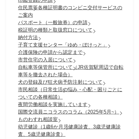
印鑑登録の申請
住民票等各種証明書のコンビニ交付サービスの
ご案内
パスポート（一般旅券）の申請
税証明の種類と取扱窓口について
納付方法
子育て支援センター「ゆめ・ぽけっと」
介護保険の申請から認定まで
市営住宅の入居について
自転車等保管所について（JR佐賀駅周辺で自転
車等を撤去された場合）
犬の登録及び狂犬病予防注射について
市民相談（日常生活の悩み・心配・困りごとに
ついての各種相談）
夜間労働相談を実施しています
国際交流員ニコラスのコラム（2025年5月~）
ものわすれ相談室
幼児健診（1歳6か月児健康診査、3歳児健康診
査、5歳児健康診査）