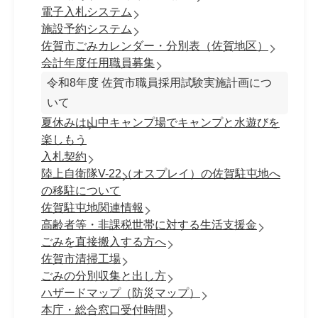
電子入札システム
施設予約システム
佐賀市ごみカレンダー・分別表（佐賀地区）
会計年度任用職員募集
令和8年度 佐賀市職員採⽤試験実施計画につ
いて
夏休みは山中キャンプ場でキャンプと水遊びを
楽しもう
入札契約
陸上自衛隊V-22（オスプレイ）の佐賀駐屯地へ
の移駐について
佐賀駐屯地関連情報
高齢者等・非課税世帯に対する生活支援金
ごみを直接搬入する方へ
佐賀市清掃工場
ごみの分別収集と出し方
ハザードマップ（防災マップ）
本庁・総合窓口受付時間