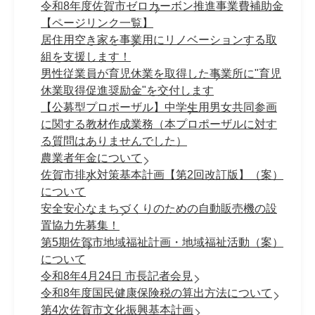
令和8年度佐賀市ゼロカーボン推進事業費補助金
【ページリンク一覧】
居住用空き家を事業用にリノベーションする取
組を支援します！
男性従業員が育児休業を取得した事業所に"育児
休業取得促進奨励金"を交付します
【公募型プロポーザル】中学生用男女共同参画
に関する教材作成業務（本プロポーザルに対す
る質問はありませんでした）
農業者年金について
佐賀市排水対策基本計画【第2回改訂版】（案）
について
安全安心なまちづくりのための自動販売機の設
置協力先募集！
第5期佐賀市地域福祉計画・地域福祉活動（案）
について
令和8年4月24日 市長記者会見
令和8年度国民健康保険税の算出方法について
第4次佐賀市文化振興基本計画