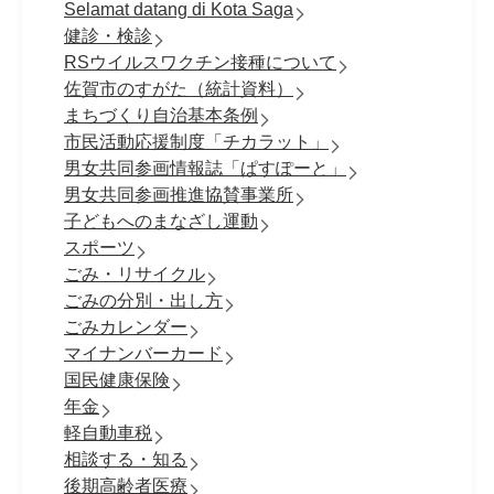
Selamat datang di Kota Saga
健診・検診
RSウイルスワクチン接種について
佐賀市のすがた（統計資料）
まちづくり自治基本条例
市民活動応援制度「チカラット」
男女共同参画情報誌「ぱすぽーと」
男女共同参画推進協賛事業所
子どもへのまなざし運動
スポーツ
ごみ・リサイクル
ごみの分別・出し方
ごみカレンダー
マイナンバーカード
国民健康保険
年金
軽自動車税
相談する・知る
後期高齢者医療