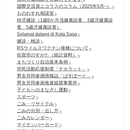
国際交流員ニコラスのコラム（2025年5月~）
ものわすれ相談室
幼児健診（1歳6か月児健康診査、3歳児健康診
査、5歳児健康診査）
Selamat datang di Kota Saga
健診・検診
RSウイルスワクチン接種について
佐賀市のすがた（統計資料）
まちづくり自治基本条例
市民活動応援制度「チカラット」
男女共同参画情報誌「ぱすぽーと」
男女共同参画推進協賛事業所
子どもへのまなざし運動
スポーツ
ごみ・リサイクル
ごみの分別・出し方
ごみカレンダー
マイナンバーカード