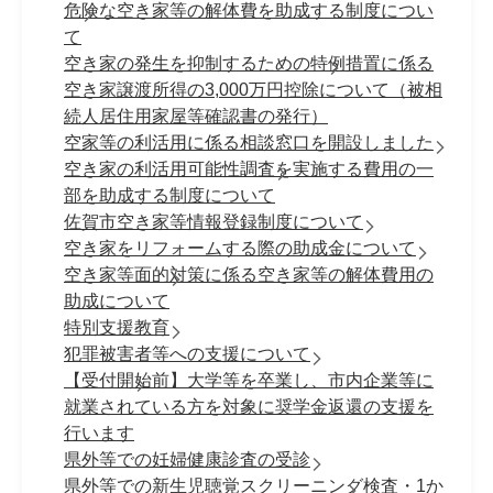
危険な空き家等の解体費を助成する制度につい
て
空き家の発生を抑制するための特例措置に係る
空き家譲渡所得の3,000万円控除について（被相
続人居住用家屋等確認書の発行）
空家等の利活用に係る相談窓口を開設しました
空き家の利活用可能性調査を実施する費用の一
部を助成する制度について
佐賀市空き家等情報登録制度について
空き家をリフォームする際の助成金について
空き家等面的対策に係る空き家等の解体費用の
助成について
特別支援教育
犯罪被害者等への支援について
【受付開始前】大学等を卒業し、市内企業等に
就業されている方を対象に奨学金返還の支援を
行います
県外等での妊婦健康診査の受診
県外等での新生児聴覚スクリーニング検査・1か