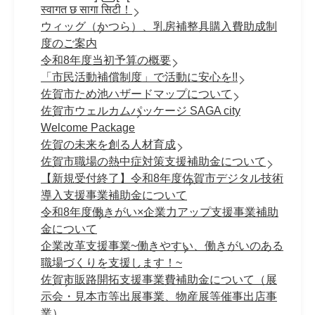
स्वागत छ सागा सिटी！
ウィッグ（かつら）、乳房補整具購入費助成制
度のご案内
令和8年度当初予算の概要
「市民活動補償制度」で活動に安心を!!
佐賀市ため池ハザードマップについて
佐賀市ウェルカムパッケージ SAGA city
Welcome Package
佐賀の未来を創る人材育成
佐賀市職場の熱中症対策支援補助金について
【新規受付終了】令和8年度佐賀市デジタル技術
導入支援事業補助金について
令和8年度働きがい×企業力アップ支援事業補助
金について
企業改革支援事業~働きやすい、働きがいのある
職場づくりを支援します！~
佐賀市販路開拓支援事業費補助金について（展
示会・見本市等出展事業、物産展等催事出店事
業）