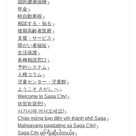
国民健康保険
年金
軽自動車税
相談する・知る
後期高齢者医療
支援・サービス
障がい者福祉
生活保護
各種相談窓口
予約システム
人権コラム
児童センター・児童館
ようこそ さがし へ
Welcome to Saga City!
佐贺欢迎您!
사가시에 어서오세요!
Chào mừng bạn đến với thành phố Saga
Maligayang pagdating sa Saga City!
Saga City မှကြိုဆိုပါတယ်။