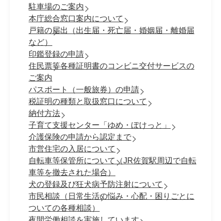
駐車場のご案内
本庁総合窓口案内について
戸籍の届出（出生届・死亡届・婚姻届・離婚届
など）
印鑑登録の申請
住民票等各種証明書のコンビニ交付サービスの
ご案内
パスポート（一般旅券）の申請
税証明の種類と取扱窓口について
納付方法
子育て支援センター「ゆめ・ぽけっと」
介護保険の申請から認定まで
市営住宅の入居について
自転車等保管所について（JR佐賀駅周辺で自転
車等を撤去された場合）
犬の登録及び狂犬病予防注射について
市民相談（日常生活の悩み・心配・困りごとに
ついての各種相談）
夜間労働相談を実施しています