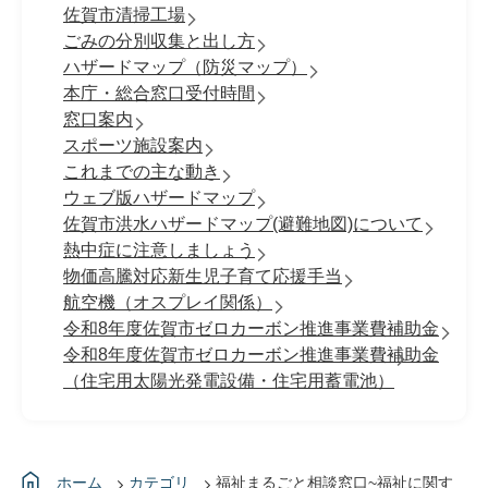
佐賀市清掃工場
ごみの分別収集と出し方
ハザードマップ（防災マップ）
本庁・総合窓口受付時間
窓口案内
スポーツ施設案内
これまでの主な動き
ウェブ版ハザードマップ
佐賀市洪水ハザードマップ(避難地図)について
熱中症に注意しましょう
物価高騰対応新生児子育て応援手当
航空機（オスプレイ関係）
令和8年度佐賀市ゼロカーボン推進事業費補助金
令和8年度佐賀市ゼロカーボン推進事業費補助金
（住宅用太陽光発電設備・住宅用蓄電池）
ホーム
カテゴリ
福祉まるごと相談窓口~福祉に関す