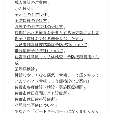
成人健診のご案内
がん検診
子どもの予防接種
予防接種の受け方
県外での予防接種の受け方
長期にわたる療養を必要とする病気等により定
期予防接種を受ける機会を逃した方へ
高齢者肺炎球菌感染症予防接種について
帯状疱疹予防接種について
佐賀県任意風しん抗体検査・予防接種費用の助
成
歯周病検診
骨折しやすくなる病気、骨粗しょう症を知って
いますか？（骨粗しょう症検診のご案内）
佐賀市各種健診（検診）実施医療機関
佐賀市休日夜間こども診療所
佐賀市休日歯科診療所
小児救急医療について
あなたも「ゲートキーパー」になりませんか