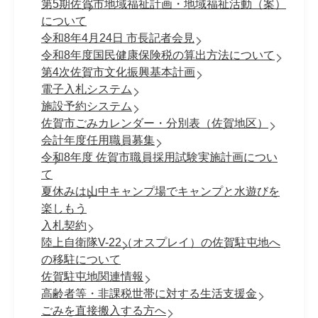
第5期佐賀市地域福祉計画・地域福祉活動（案）
について
令和8年4月24日 市長記者会見
令和8年度国民健康保険税の算出方法について
第4次佐賀市文化振興基本計画
電子入札システム
施設予約システム
佐賀市ごみカレンダー・分別表（佐賀地区）
会計年度任用職員募集
令和8年度 佐賀市職員採⽤試験実施計画につい
て
夏休みは山中キャンプ場でキャンプと水遊びを
楽しもう
入札契約
陸上自衛隊V-22（オスプレイ）の佐賀駐屯地へ
の移駐について
佐賀駐屯地関連情報
高齢者等・非課税世帯に対する生活支援金
ごみを直接搬入する方へ