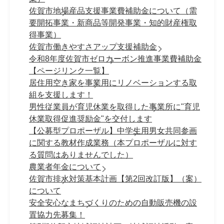
佐賀市地場産品支援事業費補助金について（需
要開拓事業・新商品等開発事業・知的財産権取
得事業）
佐賀市働きやすさアップ支援補助金
令和8年度佐賀市ゼロカーボン推進事業費補助金
【ページリンク一覧】
居住用空き家を事業用にリノベーションする取
組を支援します！
男性従業員が育児休業を取得した事業所に"育児
休業取得促進奨励金"を交付します
【公募型プロポーザル】中学生用男女共同参画
に関する教材作成業務（本プロポーザルに対す
る質問はありませんでした）
農業者年金について
佐賀市排水対策基本計画【第2回改訂版】（案）
について
安全安心なまちづくりのための自動販売機の設
置協力先募集！