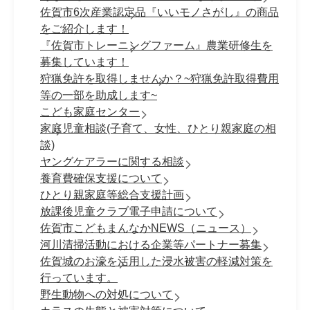
佐賀市6次産業認定品『いいモノさがし』の商品
をご紹介します！
『佐賀市トレーニングファーム』農業研修生を
募集しています！
狩猟免許を取得しませんか？~狩猟免許取得費用
等の一部を助成します~
こども家庭センター
家庭児童相談(子育て、女性、ひとり親家庭の相
談)
ヤングケアラーに関する相談
養育費確保支援について
ひとり親家庭等総合支援計画
放課後児童クラブ電子申請について
佐賀市こどもまんなかNEWS（ニュース）
河川清掃活動における企業等パートナー募集
佐賀城のお濠を活用した浸水被害の軽減対策を
行っています。
野生動物への対処について