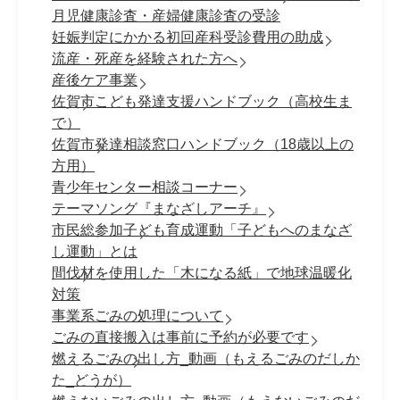
月児健康診査・産婦健康診査の受診
妊娠判定にかかる初回産科受診費用の助成
流産・死産を経験された方へ
産後ケア事業
佐賀市こども発達支援ハンドブック（高校生ま
で）
佐賀市発達相談窓口ハンドブック（18歳以上の
方用）
青少年センター相談コーナー
テーマソング『まなざしアーチ』
市民総参加子ども育成運動「子どもへのまなざ
し運動」とは
間伐材を使用した「木になる紙」で地球温暖化
対策
事業系ごみの処理について
ごみの直接搬入は事前に予約が必要です
燃えるごみの出し方_動画（もえるごみのだしか
た_どうが）