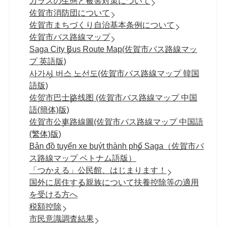
カラスの生態と被害対策について
佐賀市消防団について
佐賀市まちづくり自治基本条例について
佐賀市バス路線マップ
Saga City Bus Route Map(佐賀市バス路線マッ
プ 英語版)
사가시 버스 노선도(佐賀市バス路線マップ 韓国
語版)
佐贺市巴士路线图 (佐賀市バス路線マップ 中国
語(簡体)版)
佐賀市公車路線圖(佐賀市バス路線マップ 中国語
(繁体)版)
Bản đồ tuyến xe buýt thành phố Saga（佐賀市バ
ス路線マップ ベトナム語版）
「つかえる」公民館、はじまります！
国外に居住する親族について扶養控除等の適用
を受ける方へ
税額控除
市民意識調査結果