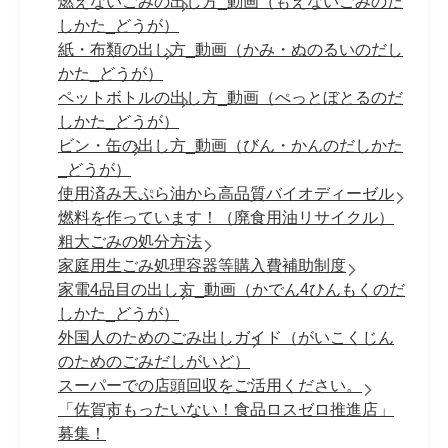
燃えないごみの出し方_動画（もえないごみのだ
しかた_どうが）
紙・布類の出し方_動画（かみ・ぬのるいのだし
かた_どうが）
ペットボトルの出し方_動画（ぺっとぼとるのだ
しかた_どうが）
ビン・缶の出し方_動画（びん・かんのだしかた
_どうが）
使用済み天ぷら油から高品質バイオディーゼル
燃料を作っています！（廃食用油リサイクル）
粗大ごみの処分方法
家庭用生ごみ処理容器等購入費補助制度
家電4品目の出し方_動画（かでん4ひんもくのだ
しかた_どうが）
外国人のためのごみ出しガイド（がいこくじん
のためのごみだしがいど）
スーパーでの店頭回収をご活用ください。
「佐賀市もったいない！食品ロスゼロ推進店」
募集！