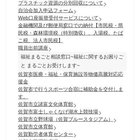
プラスチック資源の分別回収について
自治会加入申込フォーム
Web口座振替受付サービスについて
金融機関及び郵便局窓口での納付【市民税・県
民税・森林環境税（特別徴収）、入湯税、たば
こ税、法人市民税】
職員出前講座
福祉まるごと相談窓口~福祉に関するお困りご
と まるごとお受けします~
佐賀市医療・福祉・保育施設等物価高騰対応応
援金
佐賀市で行うスポーツ合宿に補助金を交付しま
す。
佐賀市立諸富文化体育館
佐賀市富士しゃくなげ湖水上競技場
佐賀市立野球場（佐賀ブルースタジアム）
佐賀市立体育館
佐賀勤労者体育センター