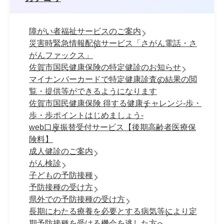
障がい者福祉サービスのご案内
災害時緊急情報配信サービス「さがん電話・さ
がんファックス」
佐賀市国民健康保険の特定健診のお知らせ
マイナンバーカードで特定健康診査の結果の閲
覧・提供等ができるようになります
佐賀市国民健康保険 得する健康チャレンジ-歩・
歩・歩ポイントはじめましょう-
web口座振替受付サービス【後期高齢者医療保
険料】
成人健診のご案内
がん検診
子どもの予防接種
予防接種の受け方
県外での予防接種の受け方
長期にわたる療養を必要とする病気等により定
期予防接種を受ける機会を逃した方へ