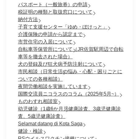
パスポート（一般旅券）の申請
税証明の種類と取扱窓口について
納付方法
子育て支援センター「ゆめ・ぽけっと」
介護保険の申請から認定まで
市営住宅の入居について
自転車等保管所について（JR佐賀駅周辺で自転
車等を撤去された場合）
犬の登録及び狂犬病予防注射について
市民相談（日常生活の悩み・心配・困りごとに
ついての各種相談）
夜間労働相談を実施しています
国際交流員ニコラスのコラム（2025年5月~）
ものわすれ相談室
幼児健診（1歳6か月児健康診査、3歳児健康診
査、5歳児健康診査）
Selamat datang di Kota Saga
健診・検診
RSウイルスワクチン接種について