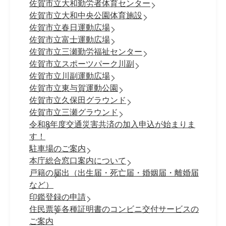
佐賀市立大和勤労者体育センター
佐賀市立大和中央公園体育施設
佐賀市立春日運動広場
佐賀市立富士運動広場
佐賀市立三瀬勤労福祉センター
佐賀市立スポーツパーク川副
佐賀市立川副運動広場
佐賀市立東与賀運動公園
佐賀市立久保田グラウンド
佐賀市立三瀬グラウンド
令和8年度交通災害共済の加入申込が始まりま
す！
駐車場のご案内
本庁総合窓口案内について
戸籍の届出（出生届・死亡届・婚姻届・離婚届
など）
印鑑登録の申請
住民票等各種証明書のコンビニ交付サービスの
ご案内