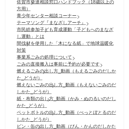
佐賀市発達相談窓口ハンドブック（18歳以上の
方用）
青少年センター相談コーナー
テーマソング『まなざしアーチ』
市民総参加子ども育成運動「子どもへのまなざ
し運動」とは
間伐材を使用した「木になる紙」で地球温暖化
対策
事業系ごみの処理について
ごみの直接搬入は事前に予約が必要です
燃えるごみの出し方_動画（もえるごみのだしか
た_どうが）
燃えないごみの出し方_動画（もえないごみのだ
しかた_どうが）
紙・布類の出し方_動画（かみ・ぬのるいのだし
かた_どうが）
ペットボトルの出し方_動画（ぺっとぼとるのだ
しかた_どうが）
ビン・缶の出し方_動画（びん・かんのだしかた