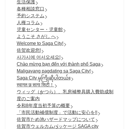
生活保護
各種相談窓口
予約システム
人権コラム
児童センター・児童館
ようこそ さがし へ
Welcome to Saga City!
佐贺欢迎您!
사가시에 어서오세요!
Chào mừng bạn đến với thành phố Saga
Maligayang pagdating sa Saga City!
Saga City မှကြိုဆိုပါတယ်။
स्वागत छ सागा सिटी！
ウィッグ（かつら）、乳房補整具購入費助成制
度のご案内
令和8年度当初予算の概要
「市民活動補償制度」で活動に安心を!!
佐賀市ため池ハザードマップについて
佐賀市ウェルカムパッケージ SAGA city