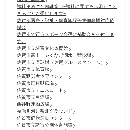
福祉まるごと相談窓口~福祉に関するお困りごと
まるごとお受けします~
佐賀市医療・福祉・保育施設等物価高騰対応応
援金
佐賀市で行うスポーツ合宿に補助金を交付しま
す。
佐賀市立諸富文化体育館
佐賀市富士しゃくなげ湖水上競技場
佐賀市立野球場（佐賀ブルースタジアム）
佐賀市立体育館
佐賀勤労者体育センター
佐賀市民運動広場
佐賀市立テニスコート
佐賀市立弓道場
西神野運動広場
嘉瀬川河川敷北グラウンド
佐賀市健康運動センター
佐賀市立諸富公園体育施設