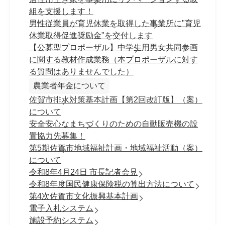
組を支援します！
男性従業員が育児休業を取得した事業所に"育児
休業取得促進奨励金"を交付します
【公募型プロポーザル】中学生用男女共同参画
に関する教材作成業務（本プロポーザルに対す
る質問はありませんでした）
農業者年金について
佐賀市排水対策基本計画【第2回改訂版】（案）
について
安全安心なまちづくりのための自動販売機の設
置協力先募集！
第5期佐賀市地域福祉計画・地域福祉活動（案）
について
令和8年4月24日 市長記者会見
令和8年度国民健康保険税の算出方法について
第4次佐賀市文化振興基本計画
電子入札システム
施設予約システム