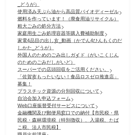
_どうが）
使用済み天ぷら油から高品質バイオディーゼル
燃料を作っています！（廃食用油リサイクル）
粗大ごみの処分方法
家庭用生ごみ処理容器等購入費補助制度
家電4品目の出し方_動画（かでん4ひんもくのだ
しかた_どうが）
外国人のためのごみ出しガイド（がいこくじん
のためのごみだしがいど）
スーパーでの店頭回収をご活用ください。
「佐賀市もったいない！食品ロスゼロ推進店」
募集！
プラスチック資源の分別回収について
自治会加入申込フォーム
Web口座振替受付サービスについて
金融機関及び郵便局窓口での納付【市民税・県
民税・森林環境税（特別徴収）、入湯税、たば
こ税、法人市民税】
職員出前講座