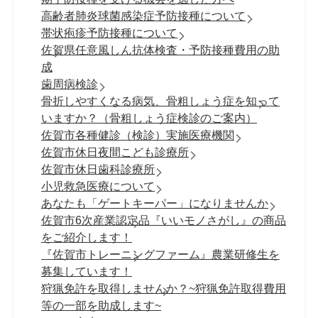
高齢者肺炎球菌感染症予防接種について
帯状疱疹予防接種について
佐賀県任意風しん抗体検査・予防接種費用の助
成
歯周病検診
骨折しやすくなる病気、骨粗しょう症を知って
いますか？（骨粗しょう症検診のご案内）
佐賀市各種健診（検診）実施医療機関
佐賀市休日夜間こども診療所
佐賀市休日歯科診療所
小児救急医療について
あなたも「ゲートキーパー」になりませんか
佐賀市6次産業認定品『いいモノさがし』の商品
をご紹介します！
『佐賀市トレーニングファーム』農業研修生を
募集しています！
狩猟免許を取得しませんか？~狩猟免許取得費用
等の一部を助成します~