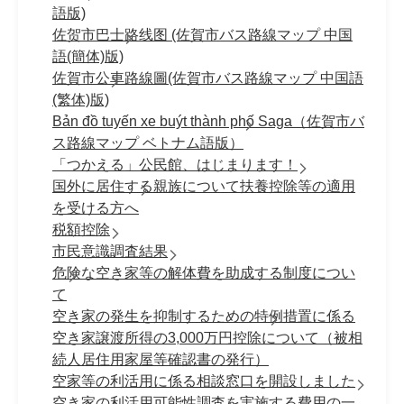
語版)
佐贺市巴士路线图 (佐賀市バス路線マップ 中国
語(簡体)版)
佐賀市公車路線圖(佐賀市バス路線マップ 中国語
(繁体)版)
Bản đồ tuyến xe buýt thành phố Saga（佐賀市バ
ス路線マップ ベトナム語版）
「つかえる」公民館、はじまります！
国外に居住する親族について扶養控除等の適用
を受ける方へ
税額控除
市民意識調査結果
危険な空き家等の解体費を助成する制度につい
て
空き家の発生を抑制するための特例措置に係る
空き家譲渡所得の3,000万円控除について（被相
続人居住用家屋等確認書の発行）
空家等の利活用に係る相談窓口を開設しました
空き家の利活用可能性調査を実施する費用の一