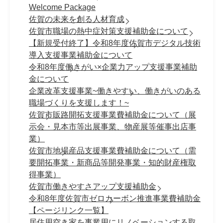
Welcome Package
佐賀の未来を創る人材育成
佐賀市職場の熱中症対策支援補助金について
【新規受付終了】令和8年度佐賀市デジタル技術
導入支援事業補助金について
令和8年度働きがい×企業力アップ支援事業補助
金について
企業改革支援事業~働きやすい、働きがいのある
職場づくりを支援します！~
佐賀市販路開拓支援事業費補助金について（展
示会・見本市等出展事業、物産展等催事出店事
業）
佐賀市地場産品支援事業費補助金について（需
要開拓事業・新商品等開発事業・知的財産権取
得事業）
佐賀市働きやすさアップ支援補助金
令和8年度佐賀市ゼロカーボン推進事業費補助金
【ページリンク一覧】
居住用空き家を事業用にリノベーションする取