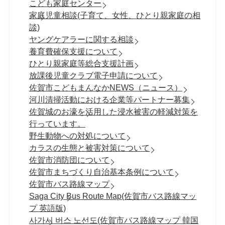
こども家庭センター
家庭児童相談(子育て、女性、ひとり親家庭の相
談)
ヤングケアラーに関する相談
養育費確保支援について
ひとり親家庭等総合支援計画
放課後児童クラブ電子申請について
佐賀市こどもまんなかNEWS（ニュース）
河川清掃活動における企業等パートナー募集
佐賀城のお濠を活用した浸水被害の軽減対策を
行っています。
野生動物への対処について
カラスの生態と被害対策について
佐賀市消防団について
佐賀市まちづくり自治基本条例について
佐賀市バス路線マップ
Saga City Bus Route Map(佐賀市バス路線マッ
プ 英語版)
사가시 버스 노선도(佐賀市バス路線マップ 韓国