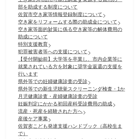
部を助成する制度について
佐賀市空き家等情報登録制度について
空き家をリフォームする際の助成金について
空き家等面的対策に係る空き家等の解体費用の
助成について
特別支援教育
犯罪被害者等への支援について
【受付開始前】大学等を卒業し、市内企業等に
就業されている方を対象に奨学金返還の支援を
行います
県外等での妊婦健康診査の受診
県外等での新生児聴覚スクリーニング検査・1か
月児健康診査・産婦健康診査の受診
妊娠判定にかかる初回産科受診費用の助成
流産・死産を経験された方へ
産後ケア事業
佐賀市こども発達支援ハンドブック（高校生ま
で）